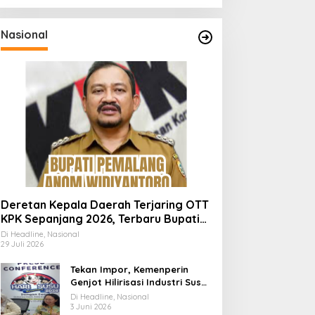
Nasional
Deretan Kepala Daerah Terjaring OTT
KPK Sepanjang 2026, Terbaru Bupati
Pemalang Anom Widiyantoro
Di Headline, Nasional
29 Juli 2026
Tekan Impor, Kemenperin
Genjot Hilirisasi Industri Susu
Lewat Momen Hari Susu
Di Headline, Nasional
Nusantara 2026
3 Juni 2026