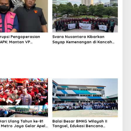
rupsi Pengoperasian
Svara Nusantara Kibarkan
APK: Mantan VP
Sayap Kemenangan di Kancah
 Development
Internasional
an Tersangka
ari Ulang Tahun ke-81
Balai Besar BMKG Wilayah II
a Metro Jaya Gelar Apel
Tangsel, Edukasi Bencana
aan
Gempa Bumi dan Tsunami