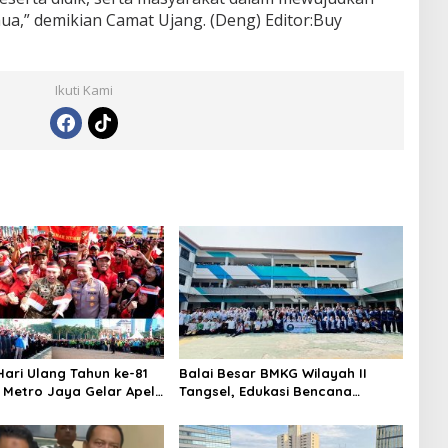
a,” demikian Camat Ujang. (Deng) Editor:Buy
Ikuti Kami
ari Ulang Tahun ke-81
Balai Besar BMKG Wilayah II
a Metro Jaya Gelar Apel
Tangsel, Edukasi Bencana
aan
Gempa Bumi dan Tsunami
kepada pelajar UPTD SMPN 23