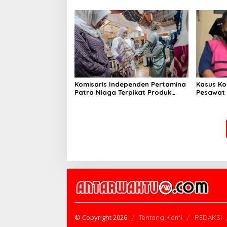
Komisaris Independen Pertamina
Kasus Ko
Patra Niaga Terpikat Produk
Pesawat 
UMKM Mitra Binaan dengan
Business
Sentuhan Kemanusiaan dan
Ditetapk
Keberlanjutan
© Copyright 2026
Tentang Kami
REDAKSI