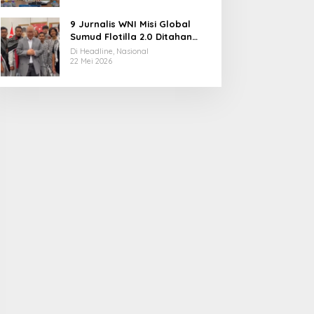
9 Jurnalis WNI Misi Global
Sumud Flotilla 2.0 Ditahan
Militer Israel, Kini Dibebaskan
Di Headline, Nasional
dan Dievakuasi ke Istanbul
22 Mei 2026