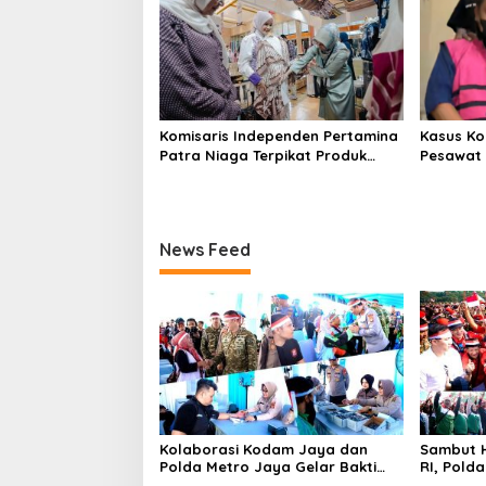
Komisaris Independen Pertamina
Kasus Ko
Patra Niaga Terpikat Produk
Pesawat 
UMKM Mitra Binaan dengan
Business
Sentuhan Kemanusiaan dan
Ditetapk
Keberlanjutan
News Feed
Kolaborasi Kodam Jaya dan
Sambut H
Polda Metro Jaya Gelar Bakti
RI, Pold
Kesehatan
Kebangs