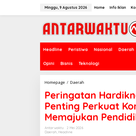
Lewati
ke
Minggu, 9 Agustus 2026
Home
Info Iklan
Ko
konten
Headline
Peristiwa
Nasional
Daerah
Opini
Bisnis
Teknologi
Peringatan
Homepage
/
Daerah
Hardiknas
Peringatan Hardik
TH
2026
Penting Perkuat K
Moment
Penting
Memajukan Pendidi
Perkuat
Komitmen
Dalam
Antarwaktu
2 Mei 2026
Memajukan
Daerah
,
Headline