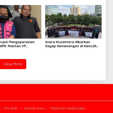
kepada pelajar UPTD SMPN 23
rupsi Pengoperasian
Svara Nusantara Kibarkan
APK: Mantan VP
Sayap Kemenangan di Kancah
 Development
Internasional
an Tersangka
View More
Info Iklan
Kontak Kami
Pedoman Media Siber