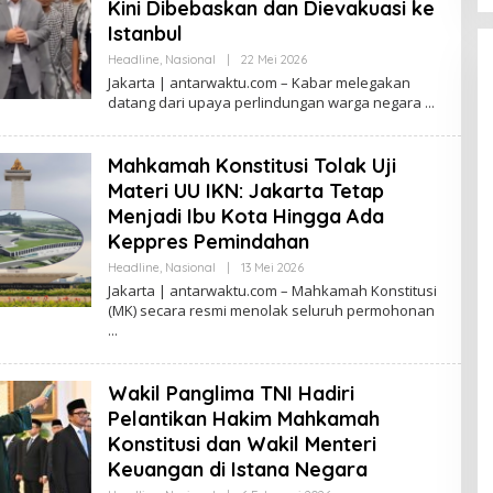
Kini Dibebaskan dan Dievakuasi ke
Istanbul
Oleh
Headline
,
Nasional
|
22 Mei 2026
Antarwaktu
Jakarta | antarwaktu.com – Kabar melegakan
datang dari upaya perlindungan warga negara
Mahkamah Konstitusi Tolak Uji
Materi UU IKN: Jakarta Tetap
Menjadi Ibu Kota Hingga Ada
Keppres Pemindahan
Oleh
Headline
,
Nasional
|
13 Mei 2026
Antarwaktu
Jakarta | antarwaktu.com – Mahkamah Konstitusi
(MK) secara resmi menolak seluruh permohonan
Wakil Panglima TNI Hadiri
Pelantikan Hakim Mahkamah
Konstitusi dan Wakil Menteri
Keuangan di Istana Negara