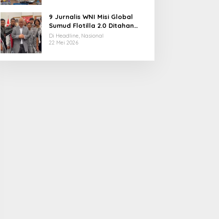
9 Jurnalis WNI Misi Global
Sumud Flotilla 2.0 Ditahan
Militer Israel, Kini Dibebaskan
Di Headline, Nasional
dan Dievakuasi ke Istanbul
22 Mei 2026