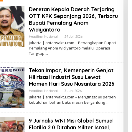
Deretan Kepala Daerah Terjaring
OTT KPK Sepanjang 2026, Terbaru
Bupati Pemalang Anom
Widiyantoro
Oleh
Headline
,
Nasional
|
29 Juli 2026
Antarwaktu
Jakarta | antarwaktu.com – Penangkapan Bupati
Pemalang Anom Widiyantoro melalui Operasi
Tangkap
Tekan Impor, Kemenperin Genjot
Hilirisasi Industri Susu Lewat
Momen Hari Susu Nusantara 2026
Oleh
Headline
,
Nasional
|
3 Juni 2026
Antarwaktu
Jakarta | antarwaktu.com – Mengingat 80 persen
kebutuhan bahan baku masih bergantung
9 Jurnalis WNI Misi Global Sumud
Flotilla 2.0 Ditahan Militer Israel,