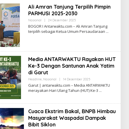
Ali Amran Tanjung Terpilih Pimpin
PARMUSI 2025-2030
Oleh
Nasional
|
24 Desember 2025
Fadil
BOGOR I Antarwaktu.com – Ali Amran Tanjung
terpilih sebagai Ketua Umum Persaudaraan
Media ANTARWAKTU Rayakan HUT
Ke-3 Dengan Santunan Anak Yatim
di Garut
Oleh
Headline
,
Nasional
|
14 Desember 2025
Antarwaktu
​Garut | antarwaktu.com – Media ANTARWAKTU
merayakan Hari Ulang Tahun (HUT) Ke-3
Cuaca Ekstrim Bakal, BNPB Himbau
Masyarakat Waspadai Dampak
Bibit Siklon