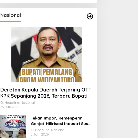
Nasional
Deretan Kepala Daerah Terjaring OTT
KPK Sepanjang 2026, Terbaru Bupati
Pemalang Anom Widiyantoro
Di Headline, Nasional
29 Juli 2026
Tekan Impor, Kemenperin
Genjot Hilirisasi Industri Susu
Lewat Momen Hari Susu
Di Headline, Nasional
Nusantara 2026
3 Juni 2026