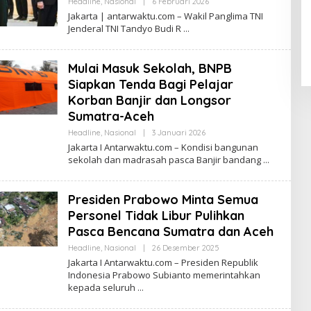
Oleh
Headline
,
Nasional
|
6 Februari 2026
Antarwaktu
Jakarta | antarwaktu.com – Wakil Panglima TNI
Jenderal TNI Tandyo Budi R
Mulai Masuk Sekolah, BNPB
Siapkan Tenda Bagi Pelajar
Korban Banjir dan Longsor
Sumatra-Aceh
Oleh
Headline
,
Nasional
|
3 Januari 2026
Fadil
Jakarta I Antarwaktu.com – Kondisi bangunan
sekolah dan madrasah pasca Banjir bandang
Presiden Prabowo Minta Semua
Personel Tidak Libur Pulihkan
Pasca Bencana Sumatra dan Aceh
Oleh
Headline
,
Nasional
|
26 Desember 2025
Fadil
Jakarta I Antarwaktu.com – Presiden Republik
Indonesia Prabowo Subianto memerintahkan
kepada seluruh