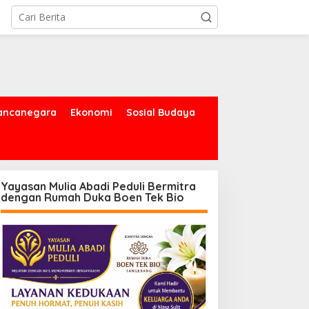
ancanegara
Ekonomi
Sosial Budaya
Yayasan Mulia Abadi Peduli Bermitra
dengan Rumah Duka Boen Tek Bio
PBD Tangsel Salurkan
Balai Besar BMKG Wilayah
ingga 28.000 Liter Air
II Tangsel, Edukasi Bencana
ersih Per hari untuk
Gempa Bumi dan Tsunami
arga Terdampak
kepada pelajar UPTD SMPN
ekeringan
23