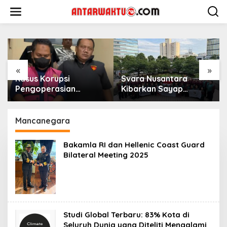
Lewati
ke
konten
«
»
Kasus Korupsi
Svara Nusantara
Pengoperasian
Kibarkan Sayap
Pesawat APK: Mantan
Kemenangan di
VP Business
Kancah Internasional
Development
Mancanegara
Ditetapkan Tersangka
Bakamla RI dan Hellenic Coast Guard
Bilateral Meeting 2025
Studi Global Terbaru: 83% Kota di
Seluruh Dunia yang Diteliti Mengalami