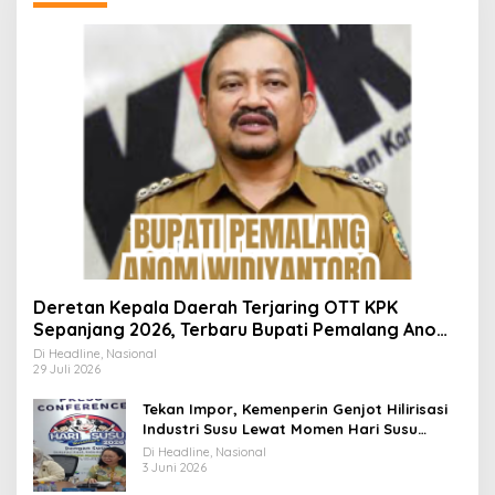
Deretan Kepala Daerah Terjaring OTT KPK
Sepanjang 2026, Terbaru Bupati Pemalang Anom
Widiyantoro
Di Headline, Nasional
29 Juli 2026
Tekan Impor, Kemenperin Genjot Hilirisasi
Industri Susu Lewat Momen Hari Susu
Nusantara 2026
Di Headline, Nasional
3 Juni 2026