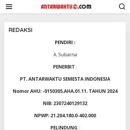
Lewati
ke
konten
REDAKSI
PENDIRI :
|
9
Januari
2023
A. Subarna
Oleh
Root
PENERBIT
:
PT. ANTARWAKTU SEMESTA INDONESIA
Nomor AHU: -0150305.AHA.01.11. TAHUN 2024
NIB: 2307240129132
NPWP: 21.204.180.0-402.000
PELINDUNG
: