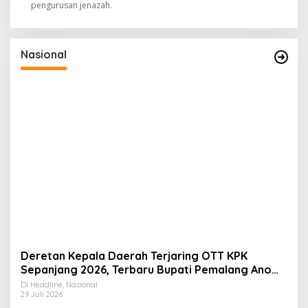
pengurusan jenazah.
Nasional
Deretan Kepala Daerah Terjaring OTT KPK
Sepanjang 2026, Terbaru Bupati Pemalang Anom
Widiyantoro
Di Headline, Nasional
29 Juli 2026