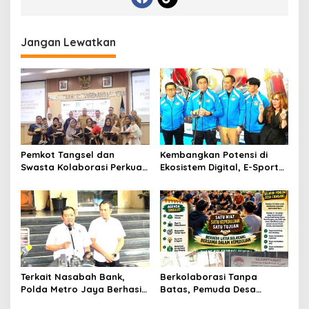
Jangan Lewatkan
Pemkot Tangsel dan
Kembangkan Potensi di
Swasta Kolaborasi Perkuat
Ekosistem Digital, E-Sports
Intervensi Stunting melalui
Kapolri Cup 2026 Jadi
SIGAP Anak Sehat 2026
Wadah Gen Z
Terkait Nasabah Bank,
Berkolaborasi Tanpa
Polda Metro Jaya Berhasil
Batas, Pemuda Desa
Amankan Enam Pelaku
Cienggang Gelar Aksi