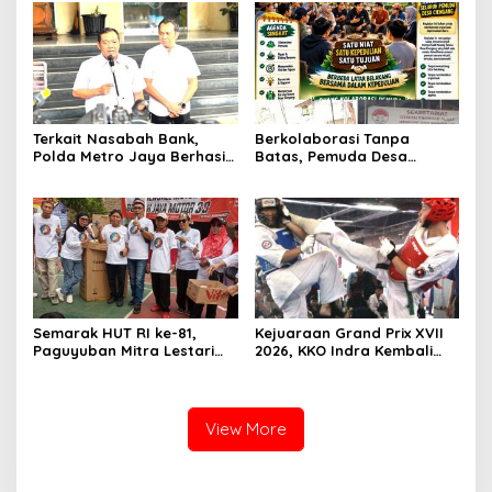
Terkait Nasabah Bank,
Berkolaborasi Tanpa
Polda Metro Jaya Berhasil
Batas, Pemuda Desa
Amankan Enam Pelaku
Cienggang Gelar Aksi
Curas
Nyata untuk Kemajuan
Desa
Semarak HUT RI ke-81,
Kejuaraan Grand Prix XVII
Paguyuban Mitra Lestari
2026, KKO Indra Kembali
Gelar Beragam Lomba
Cetak Prestasi
View More