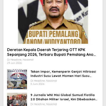
Deretan Kepala Daerah Terjaring OTT KPK
Sepanjang 2026, Terbaru Bupati Pemalang Anom
Widiyantoro
Di Headline, Nasional
29 Juli 2026
Tekan Impor, Kemenperin Genjot Hilirisasi
Industri Susu Lewat Momen Hari Susu
Nusantara 2026
Di Headline, Nasional
3 Juni 2026
9 Jurnalis WNI Misi Global Sumud Flotilla
2.0 Ditahan Militer Israel, Kini Dibebaskan
dan Dievakuasi ke Istanbul
Di Headline, Nasional