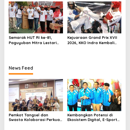
Curas
Nyata untuk Kemajuan
Desa
Semarak HUT RI ke-81,
Kejuaraan Grand Prix XVII
Paguyuban Mitra Lestari
2026, KKO Indra Kembali
Gelar Beragam Lomba
Cetak Prestasi
News Feed
Pemkot Tangsel dan
Kembangkan Potensi di
Swasta Kolaborasi Perkuat
Ekosistem Digital, E-Sports
Intervensi Stunting melalui
Kapolri Cup 2026 Jadi
SIGAP Anak Sehat 2026
Wadah Gen Z