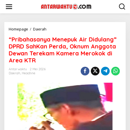
Lewati
ke
konten
"Pribahasanya
Homepage
/
Daerah
Menepuk
“Pribahasanya Menepuk Air Didulang”
Air
Didulang"
DPRD SahKan Perda, Oknum Anggota
DPRD
Dewan Terekam Kamera Merokok di
SahKan
Area KTR
Perda,
Oknum
Antarwaktu
2 Mei 2026
Anggota
Daerah
,
Headline
Dewan
Terekam
Kamera
Merokok
di
Area
KTR