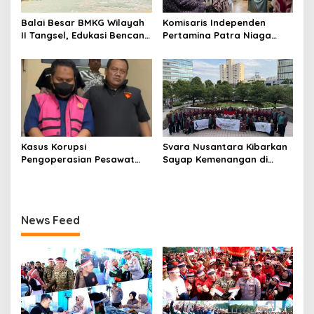
Balai Besar BMKG Wilayah
Komisaris Independen
II Tangsel, Edukasi Bencana
Pertamina Patra Niaga
Gempa Bumi dan Tsunami
Terpikat Produk UMKM
kepada pelajar UPTD SMPN
Mitra Binaan dengan
23
Sentuhan Kemanusiaan dan
Keberlanjutan
Kasus Korupsi
Svara Nusantara Kibarkan
Pengoperasian Pesawat
Sayap Kemenangan di
APK: Mantan VP Business
Kancah Internasional
Development Ditetapkan
Tersangka
News Feed