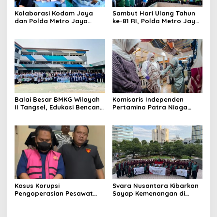
Kolaborasi Kodam Jaya
Sambut Hari Ulang Tahun
dan Polda Metro Jaya
ke-81 RI, Polda Metro Jaya
Gelar Bakti Kesehatan
Gelar Apel Kebangsaan
Balai Besar BMKG Wilayah
Komisaris Independen
II Tangsel, Edukasi Bencana
Pertamina Patra Niaga
Gempa Bumi dan Tsunami
Terpikat Produk UMKM
kepada pelajar UPTD SMPN
Mitra Binaan dengan
23
Sentuhan Kemanusiaan dan
Keberlanjutan
Kasus Korupsi
Svara Nusantara Kibarkan
Pengoperasian Pesawat
Sayap Kemenangan di
APK: Mantan VP Business
Kancah Internasional
Development Ditetapkan
Tersangka