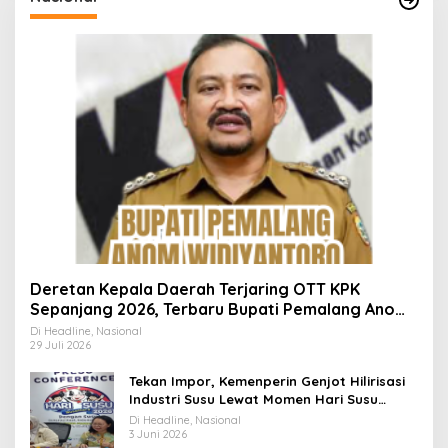
Deretan Kepala Daerah Terjaring OTT KPK
Sepanjang 2026, Terbaru Bupati Pemalang Anom
Widiyantoro
Di Headline, Nasional
29 Juli 2026
Tekan Impor, Kemenperin Genjot Hilirisasi
Industri Susu Lewat Momen Hari Susu
Nusantara 2026
Di Headline, Nasional
3 Juni 2026