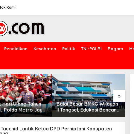
tak Kami
Pendidikan
Kesehatan
Politik
TNI-POLRI
Ragam
M
»
Besar BMKG Wilayah
Komisaris Independen
K
sel, Edukasi Bencana
Pertamina Patra Niaga
P
Bumi dan Tsunami
Terpikat Produk UMKM
A
 pelajar UPTD SMPN
Mitra Binaan dengan
D
Sentuhan Kemanusiaan dan
T
 Tauchid Lantik Ketua DPD Perhiptani Kabupaten
ang
Keberlanjutan