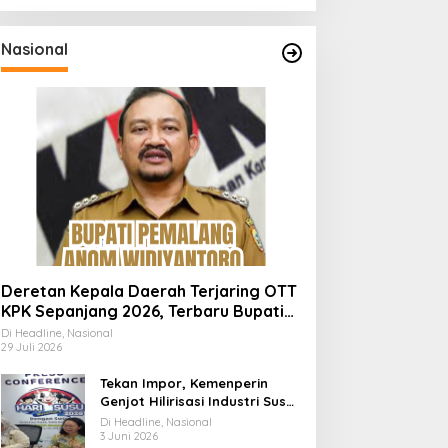
Nasional
Deretan Kepala Daerah Terjaring OTT
KPK Sepanjang 2026, Terbaru Bupati
Pemalang Anom Widiyantoro
Di Headline, Nasional
29 Juli 2026
Tekan Impor, Kemenperin
Genjot Hilirisasi Industri Susu
Lewat Momen Hari Susu
Di Headline, Nasional
Nusantara 2026
3 Juni 2026