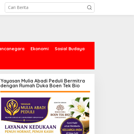
ancanegara
Ekonomi
Sosial Budaya
Yayasan Mulia Abadi Peduli Bermitra
dengan Rumah Duka Boen Tek Bio
asus Korupsi
Kolaborasi Kodam Jaya
engoperasian Pesawat
dan Polda Metro Jaya
PK: Mantan VP Business
Gelar Bakti Kesehatan
evelopment Ditetapkan
ersangka