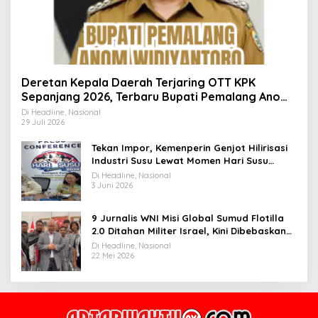
Deretan Kepala Daerah Terjaring OTT KPK
Sepanjang 2026, Terbaru Bupati Pemalang Anom
Widiyantoro
Di Headline, Nasional
29 Juli 2026
Tekan Impor, Kemenperin Genjot Hilirisasi
Industri Susu Lewat Momen Hari Susu
Nusantara 2026
Di Headline, Nasional
3 Juni 2026
9 Jurnalis WNI Misi Global Sumud Flotilla
2.0 Ditahan Militer Israel, Kini Dibebaskan
dan Dievakuasi ke Istanbul
Di Headline, Nasional
22 Mei 2026