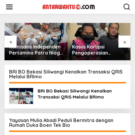
Lewati
ke
konten
«
»
Komisaris Independen
Kasus Korupsi
Pertamina Patra Niaga
Pengoperasian
Terpikat Produk UMKM
Pesawat APK: Mantan
Mitra Binaan dengan
VP Business
Sentuhan
Development
BRI BO Bekasi Siliwangi Kenalkan Transaksi QRIS
Melalui BRImo
Kemanusiaan dan
Ditetapkan Tersangka
Keberlanjutan
BRI BO Bekasi Siliwangi Kenalkan
Transaksi QRIS Melalui BRImo
Yayasan Mulia Abadi Peduli Bermitra dengan
Rumah Duka Boen Tek Bio