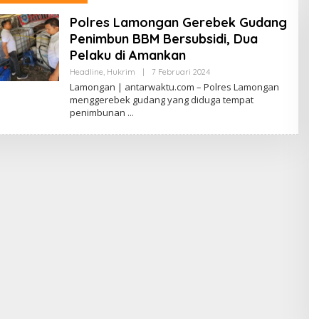
Polres Lamongan Gerebek Gudang
Penimbun BBM Bersubsidi, Dua
Pelaku di Amankan
Oleh
Headline
,
Hukrim
|
7 Februari 2024
Antarwaktu
Lamongan | antarwaktu.com – Polres Lamongan
menggerebek gudang yang diduga tempat
penimbunan