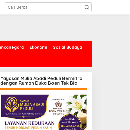
ancanegara
Ekonomi
Sosial Budaya
Yayasan Mulia Abadi Peduli Bermitra
dengan Rumah Duka Boen Tek Bio
PBD Tangsel Salurkan
Balai Besar BMKG Wilayah
ingga 28.000 Liter Air
II Tangsel, Edukasi Bencana
ersih Per hari untuk
Gempa Bumi dan Tsunami
arga Terdampak
kepada pelajar UPTD SMPN
ekeringan
23