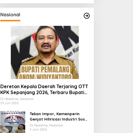
Nasional
Deretan Kepala Daerah Terjaring OTT
KPK Sepanjang 2026, Terbaru Bupati
Pemalang Anom Widiyantoro
Di Headline, Nasional
29 Juli 2026
Tekan Impor, Kemenperin
Genjot Hilirisasi Industri Susu
Lewat Momen Hari Susu
Di Headline, Nasional
Nusantara 2026
3 Juni 2026