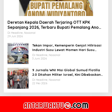
Deretan Kepala Daerah Terjaring OTT KPK
Sepanjang 2026, Terbaru Bupati Pemalang Anom
Widiyantoro
Di Headline, Nasional
29 Juli 2026
Tekan Impor, Kemenperin Genjot Hilirisasi
Industri Susu Lewat Momen Hari Susu
Nusantara 2026
Di Headline, Nasional
3 Juni 2026
9 Jurnalis WNI Misi Global Sumud Flotilla
2.0 Ditahan Militer Israel, Kini Dibebaskan
dan Dievakuasi ke Istanbul
Di Headline, Nasional
22 Mei 2026