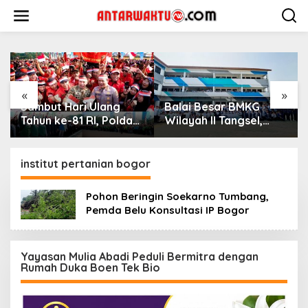
Lewati
ke
konten
«
»
Sambut Hari Ulang
Balai Besar BMKG
Tahun ke-81 RI, Polda
Wilayah II Tangsel,
Metro Jaya Gelar Apel
Edukasi Bencana
Kebangsaan
Gempa Bumi dan
Tsunami kepada
institut pertanian bogor
pelajar UPTD SMPN 23
Pohon Beringin Soekarno Tumbang,
Pemda Belu Konsultasi IP Bogor
Yayasan Mulia Abadi Peduli Bermitra dengan
Rumah Duka Boen Tek Bio