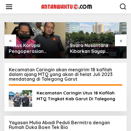
Lewati
ke
konten
«
»
Kasus Korupsi
Svara Nusantara
Pengoperasian
Kibarkan Sayap
Pesawat APK: Mantan
Kemenangan di
VP Business
Kancah Internasional
Development
Kecamatan Caringin akan mengirim 18 kafilah
dalam ajang MTQ yang akan di helat Juli 2023
Ditetapkan Tersangka
mendatang di Talegong Garut
Kecamatan Caringin Utus 18 Kafilah
MTQ Tingkat Kab Garut Di Talegong
Yayasan Mulia Abadi Peduli Bermitra dengan
Rumah Duka Boen Tek Bio