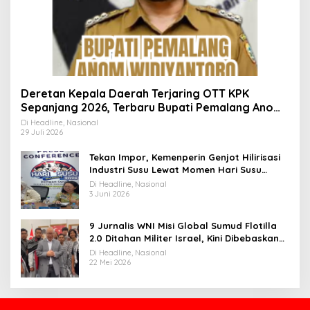
Deretan Kepala Daerah Terjaring OTT KPK
Sepanjang 2026, Terbaru Bupati Pemalang Anom
Widiyantoro
Di Headline, Nasional
29 Juli 2026
Tekan Impor, Kemenperin Genjot Hilirisasi
Industri Susu Lewat Momen Hari Susu
Nusantara 2026
Di Headline, Nasional
3 Juni 2026
9 Jurnalis WNI Misi Global Sumud Flotilla
2.0 Ditahan Militer Israel, Kini Dibebaskan
dan Dievakuasi ke Istanbul
Di Headline, Nasional
22 Mei 2026