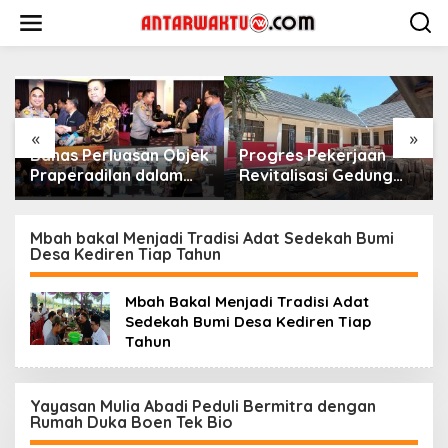
Lewati
ke
konten
«
»
Bahas Perluasan Objek
Progres Pekerjaan
Praperadilan dalam
Revitalisasi Gedung
KUHAP Baru, Waka
SDN 3 Mekarmukti
Polda Metro Jaya
Sudah Mencapai 50
Buka Seminar Hukum
Persen
Mbah bakal Menjadi Tradisi Adat Sedekah Bumi
Desa Kediren Tiap Tahun
Mbah Bakal Menjadi Tradisi Adat
Sedekah Bumi Desa Kediren Tiap
Tahun
Yayasan Mulia Abadi Peduli Bermitra dengan
Rumah Duka Boen Tek Bio