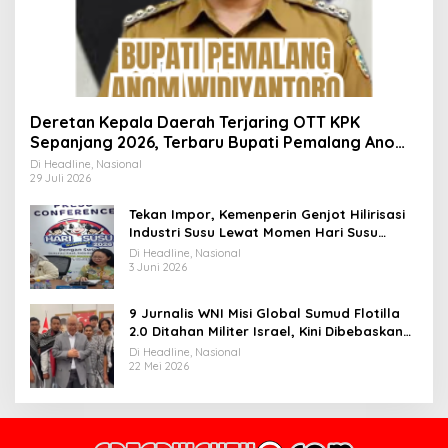
Deretan Kepala Daerah Terjaring OTT KPK
Sepanjang 2026, Terbaru Bupati Pemalang Anom
Widiyantoro
Di Headline, Nasional
29 Juli 2026
Tekan Impor, Kemenperin Genjot Hilirisasi
Industri Susu Lewat Momen Hari Susu
Nusantara 2026
Di Headline, Nasional
3 Juni 2026
9 Jurnalis WNI Misi Global Sumud Flotilla
2.0 Ditahan Militer Israel, Kini Dibebaskan
dan Dievakuasi ke Istanbul
Di Headline, Nasional
22 Mei 2026