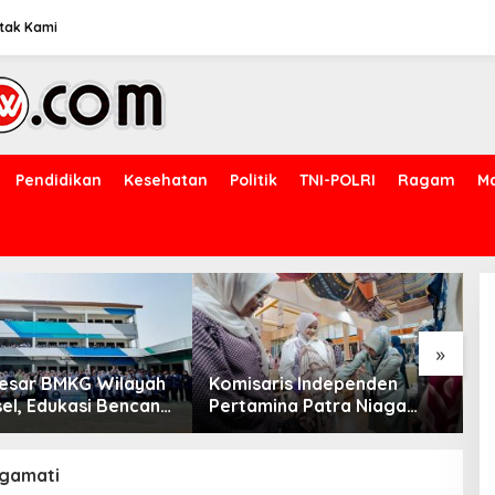
tak Kami
Pendidikan
Kesehatan
Politik
TNI-POLRI
Ragam
M
»
Besar BMKG Wilayah
Komisaris Independen
K
sel, Edukasi Bencana
Pertamina Patra Niaga
P
Bumi dan Tsunami
Terpikat Produk UMKM
A
 pelajar UPTD SMPN
Mitra Binaan dengan
D
Sentuhan Kemanusiaan dan
T
rgamati
Keberlanjutan