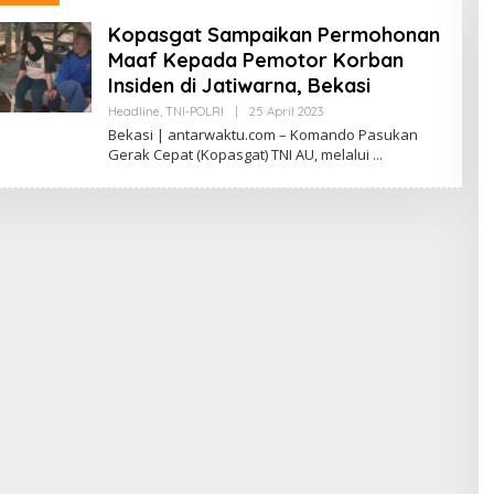
Kopasgat Sampaikan Permohonan
Maaf Kepada Pemotor Korban
Insiden di Jatiwarna, Bekasi
Oleh
Headline
,
TNI-POLRI
|
25 April 2023
Antarwaktu
Bekasi | antarwaktu.com – Komando Pasukan
Gerak Cepat (Kopasgat) TNI AU, melalui