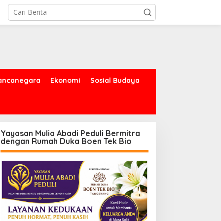
ancanegara
Ekonomi
Sosial Budaya
Yayasan Mulia Abadi Peduli Bermitra
dengan Rumah Duka Boen Tek Bio
asus Korupsi
Kolaborasi Kodam Jaya
engoperasian Pesawat
dan Polda Metro Jaya
PK: Mantan VP Business
Gelar Bakti Kesehatan
evelopment Ditetapkan
ersangka