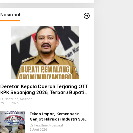
Nasional
Deretan Kepala Daerah Terjaring OTT
KPK Sepanjang 2026, Terbaru Bupati
Pemalang Anom Widiyantoro
Di Headline, Nasional
29 Juli 2026
Tekan Impor, Kemenperin
Genjot Hilirisasi Industri Susu
Lewat Momen Hari Susu
Di Headline, Nasional
Nusantara 2026
3 Juni 2026