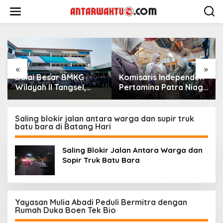
Lewati
ke
konten
«
»
Balai Besar BMKG
Komisaris Independen
Wilayah II Tangsel,
Pertamina Patra Niaga
Edukasi Bencana
Terpikat Produk UMKM
Gempa Bumi dan
Mitra Binaan dengan
Tsunami kepada
Sentuhan
Saling blokir jalan antara warga dan supir truk
batu bara di Batang Hari
pelajar UPTD SMPN 23
Kemanusiaan dan
Keberlanjutan
Saling Blokir Jalan Antara Warga dan
Sopir Truk Batu Bara
Yayasan Mulia Abadi Peduli Bermitra dengan
Rumah Duka Boen Tek Bio