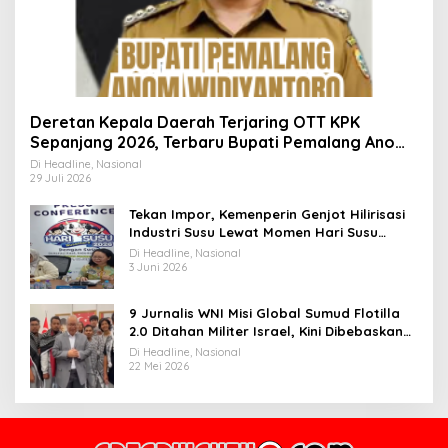
Deretan Kepala Daerah Terjaring OTT KPK
Sepanjang 2026, Terbaru Bupati Pemalang Anom
Widiyantoro
Di Headline, Nasional
29 Juli 2026
Tekan Impor, Kemenperin Genjot Hilirisasi
Industri Susu Lewat Momen Hari Susu
Nusantara 2026
Di Headline, Nasional
3 Juni 2026
9 Jurnalis WNI Misi Global Sumud Flotilla
2.0 Ditahan Militer Israel, Kini Dibebaskan
dan Dievakuasi ke Istanbul
Di Headline, Nasional
22 Mei 2026