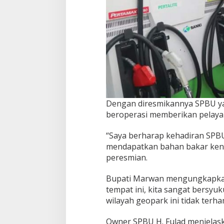
Dengan diresmikannya SPBU ya
beroperasi memberikan pelay
“Saya berharap kehadiran SPB
mendapatkan bahan bakar kend
peresmian.
Bupati Marwan mengungkapkan 
tempat ini, kita sangat bersyu
wilayah geopark ini tidak terh
Owner SPBU H. Fulad menjelas