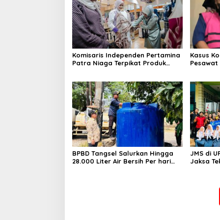
Komisaris Independen Pertamina
Kasus Ko
Patra Niaga Terpikat Produk
Pesawat 
UMKM Mitra Binaan dengan
Business
Sentuhan Kemanusiaan dan
Ditetapk
Keberlanjutan
BPBD Tangsel Salurkan Hingga
JMS di U
28.000 Liter Air Bersih Per hari
Jaksa Te
untuk Warga Terdampak
hingga N
Kekeringan