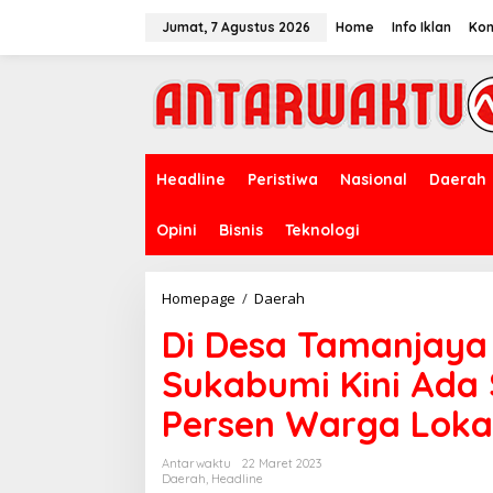
Lewati
ke
Jumat, 7 Agustus 2026
Home
Info Iklan
Kon
konten
Headline
Peristiwa
Nasional
Daerah
Opini
Bisnis
Teknologi
Di
Homepage
/
Daerah
Desa
Di Desa Tamanjaya
Tamanjaya
Ciemas
Sukabumi Kini Ada
Kabupaten
Sukabumi
Persen Warga Loka
Kini
Ada
SPBU,
Antarwaktu
22 Maret 2023
Karyawan
Daerah
,
Headline