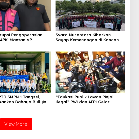
rupsi Pengoperasian
Svara Nusantara Kibarkan
APK: Mantan VP
Sayap Kemenangan di Kancah
 Development
Internasional
an Tersangka
PTD SMPN 1 Tangsel,
“Edukasi Publik Lawan Pinjol
kankan Bahaya Bullying
Ilegal” PWI dan AFPI Gelar
arkotika
Workshop Jurnalistik
View More