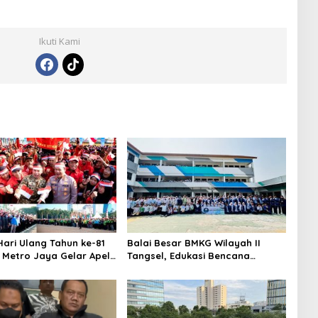
Ikuti Kami
ari Ulang Tahun ke-81
Balai Besar BMKG Wilayah II
a Metro Jaya Gelar Apel
Tangsel, Edukasi Bencana
aan
Gempa Bumi dan Tsunami
kepada pelajar UPTD SMPN 23