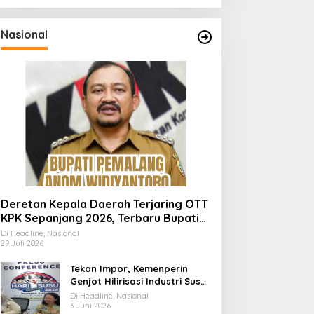
Nasional
Deretan Kepala Daerah Terjaring OTT
KPK Sepanjang 2026, Terbaru Bupati
Pemalang Anom Widiyantoro
Di Headline, Nasional
29 Juli 2026
Tekan Impor, Kemenperin
Genjot Hilirisasi Industri Susu
Lewat Momen Hari Susu
Di Headline, Nasional
Nusantara 2026
3 Juni 2026