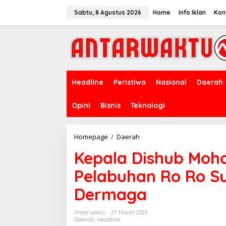
Lewati
ke
Sabtu, 8 Agustus 2026
Home
Info Iklan
Kon
konten
Headline
Peristiwa
Nasional
Daerah
Opini
Bisnis
Teknologi
Kepala
Homepage
/
Daerah
Dishub
Kepala Dishub Moh
Mohon
Maaf,
Pelabuhan Ro Ro Su
Selama
Dua
Dermaga
Hari
Pelabuhan
Ro
Antarwaktu
27 Maret 2023
Ro
Daerah
,
Headline