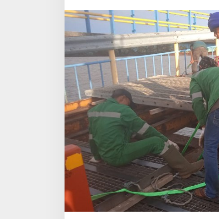
Sungai
Selari
Dilayani
Satu
Dermaga