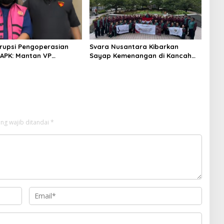
rupsi Pengoperasian
Svara Nusantara Kibarkan
APK: Mantan VP
Sayap Kemenangan di Kancah
 Development
Internasional
an Tersangka
ng wajib ditandai
*