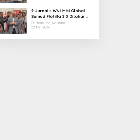
9 Jurnalis WNI Misi Global
Sumud Flotilla 2.0 Ditahan
Militer Israel, Kini Dibebaskan
Di Headline, Nasional
dan Dievakuasi ke Istanbul
22 Mei 2026