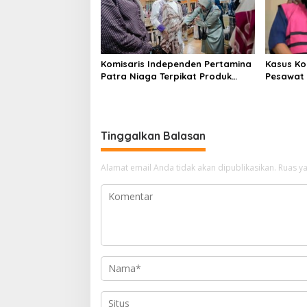
Komisaris Independen Pertamina
Kasus Ko
Patra Niaga Terpikat Produk
Pesawat 
UMKM Mitra Binaan dengan
Business
Sentuhan Kemanusiaan dan
Ditetapk
Keberlanjutan
Tinggalkan Balasan
Alamat email Anda tidak akan dipublikasikan.
Ruas ya