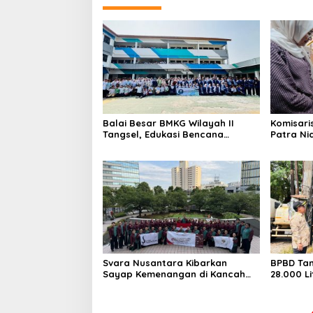
Balai Besar BMKG Wilayah II
Komisari
Tangsel, Edukasi Bencana
Patra Ni
Gempa Bumi dan Tsunami
UMKM Mit
kepada pelajar UPTD SMPN 23
Sentuha
Keberlan
Svara Nusantara Kibarkan
BPBD Tan
Sayap Kemenangan di Kancah
28.000 Li
Internasional
untuk W
Kekering