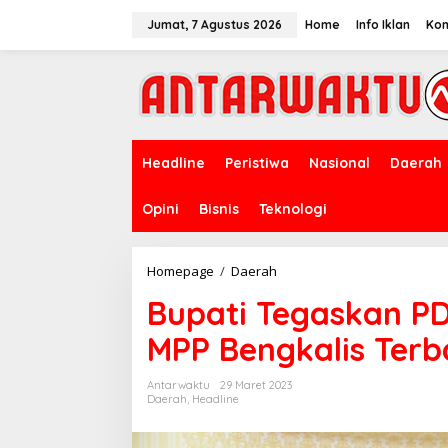
Lewati
ke
Jumat, 7 Agustus 2026
Home
Info Iklan
Kon
konten
Headline
Peristiwa
Nasional
Daerah
Opini
Bisnis
Teknologi
Bupati
Homepage
/
Daerah
Tegaskan
Bupati Tegaskan PD
PD
Bagun
MPP Bengkalis Terba
Sinergi,
Wujudkan
MPP
Antarwaktu
29 Maret 2023
Bengkalis
Daerah
,
Headline
Terbaik
di