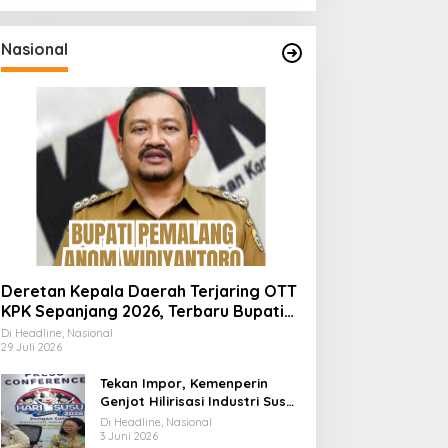
Nasional
Deretan Kepala Daerah Terjaring OTT
KPK Sepanjang 2026, Terbaru Bupati
Pemalang Anom Widiyantoro
Di Headline, Nasional
29 Juli 2026
Tekan Impor, Kemenperin
Genjot Hilirisasi Industri Susu
Lewat Momen Hari Susu
Di Headline, Nasional
Nusantara 2026
3 Juni 2026