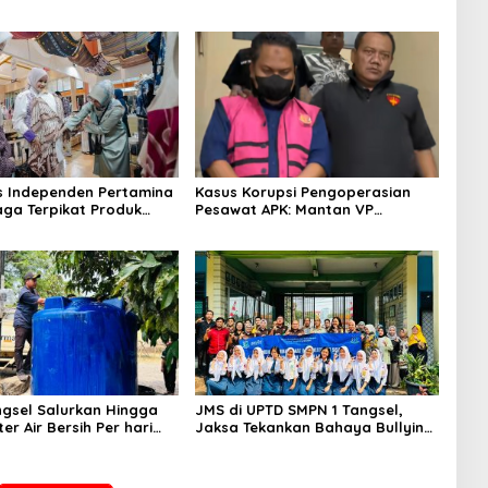
s Independen Pertamina
Kasus Korupsi Pengoperasian
aga Terpikat Produk
Pesawat APK: Mantan VP
ra Binaan dengan
Business Development
n Kemanusiaan dan
Ditetapkan Tersangka
jutan
gsel Salurkan Hingga
JMS di UPTD SMPN 1 Tangsel,
ter Air Bersih Per hari
Jaksa Tekankan Bahaya Bullying
arga Terdampak
hingga Narkotika
an