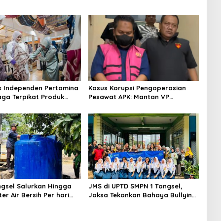
s Independen Pertamina
Kasus Korupsi Pengoperasian
aga Terpikat Produk
Pesawat APK: Mantan VP
ra Binaan dengan
Business Development
n Kemanusiaan dan
Ditetapkan Tersangka
jutan
gsel Salurkan Hingga
JMS di UPTD SMPN 1 Tangsel,
ter Air Bersih Per hari
Jaksa Tekankan Bahaya Bullying
arga Terdampak
hingga Narkotika
an