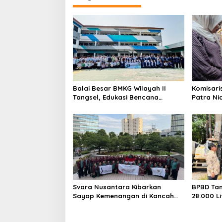
Balai Besar BMKG Wilayah II
Komisari
Tangsel, Edukasi Bencana
Patra Ni
Gempa Bumi dan Tsunami
UMKM Mit
kepada pelajar UPTD SMPN 23
Sentuha
Keberlan
Svara Nusantara Kibarkan
BPBD Tan
Sayap Kemenangan di Kancah
28.000 Li
Internasional
untuk W
Kekering