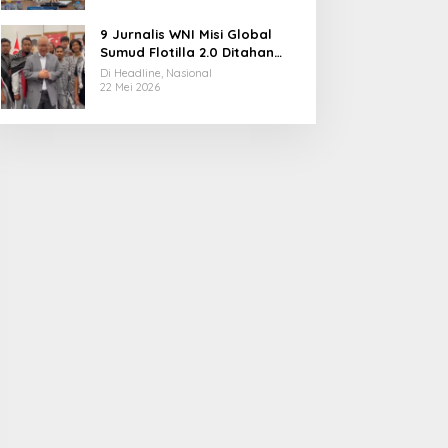
9 Jurnalis WNI Misi Global
Sumud Flotilla 2.0 Ditahan
Militer Israel, Kini Dibebaskan
Di Headline, Nasional
dan Dievakuasi ke Istanbul
22 Mei 2026