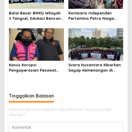
Balai Besar BMKG Wilayah
Komisaris Independen
II Tangsel, Edukasi Bencana
Pertamina Patra Niaga
Gempa Bumi dan Tsunami
Terpikat Produk UMKM
kepada pelajar UPTD SMPN
Mitra Binaan dengan
23
Sentuhan Kemanusiaan dan
Keberlanjutan
Kasus Korupsi
Svara Nusantara Kibarkan
Pengoperasian Pesawat
Sayap Kemenangan di
APK: Mantan VP Business
Kancah Internasional
Development Ditetapkan
Tersangka
Tinggalkan Balasan
Alamat email Anda tidak akan dipublikasikan.
Ruas yang wajib
ditandai
*