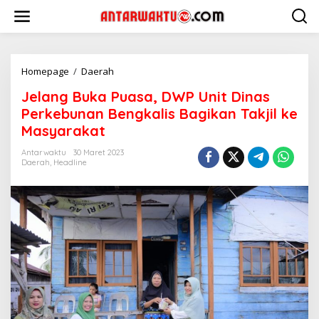
Lewati
ke
konten
Jelang
Homepage
/
Daerah
Buka
Jelang Buka Puasa, DWP Unit Dinas
Puasa,
DWP
Perkebunan Bengkalis Bagikan Takjil ke
Unit
Masyarakat
Dinas
Perkebunan
Antarwaktu
30 Maret 2023
Bengkalis
Daerah
,
Headline
Bagikan
Takjil
ke
Masyarakat