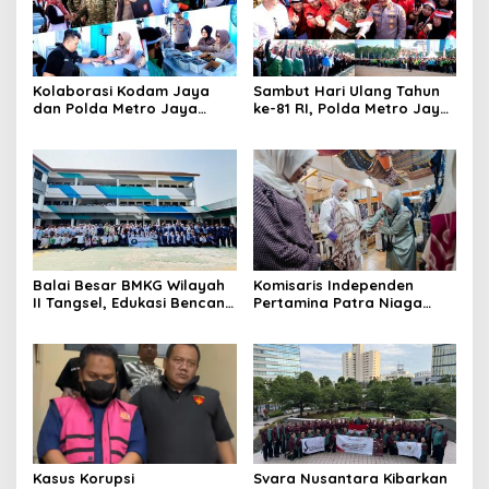
Kolaborasi Kodam Jaya
Sambut Hari Ulang Tahun
dan Polda Metro Jaya
ke-81 RI, Polda Metro Jaya
Gelar Bakti Kesehatan
Gelar Apel Kebangsaan
Balai Besar BMKG Wilayah
Komisaris Independen
II Tangsel, Edukasi Bencana
Pertamina Patra Niaga
Gempa Bumi dan Tsunami
Terpikat Produk UMKM
kepada pelajar UPTD SMPN
Mitra Binaan dengan
23
Sentuhan Kemanusiaan dan
Keberlanjutan
Kasus Korupsi
Svara Nusantara Kibarkan