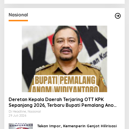
Nasional
Deretan Kepala Daerah Terjaring OTT KPK
Sepanjang 2026, Terbaru Bupati Pemalang Anom
Widiyantoro
Di Headline, Nasional
29 Juli 2026
Tekan Impor, Kemenperin Genjot Hilirisasi