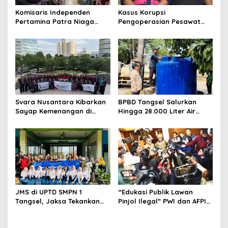
Komisaris Independen
Kasus Korupsi
Pertamina Patra Niaga
Pengoperasian Pesawat
Terpikat Produk UMKM
APK: Mantan VP Business
Mitra Binaan dengan
Development Ditetapkan
Sentuhan Kemanusiaan dan
Tersangka
Keberlanjutan
Svara Nusantara Kibarkan
BPBD Tangsel Salurkan
Sayap Kemenangan di
Hingga 28.000 Liter Air
Kancah Internasional
Bersih Per hari untuk
Warga Terdampak
Kekeringan
JMS di UPTD SMPN 1
“Edukasi Publik Lawan
Tangsel, Jaksa Tekankan
Pinjol Ilegal” PWI dan AFPI
Bahaya Bullying hingga
Gelar Workshop Jurnalistik
Narkotika