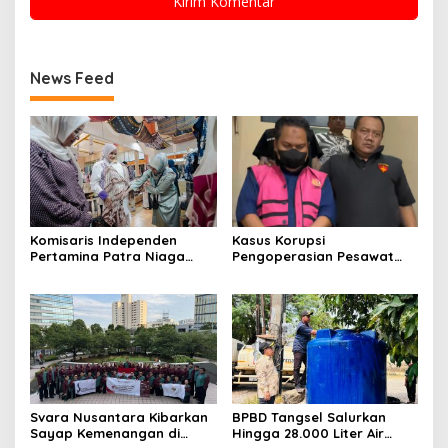
News Feed
Komisaris Independen
Kasus Korupsi
Pertamina Patra Niaga
Pengoperasian Pesawat
Terpikat Produk UMKM
APK: Mantan VP Business
Mitra Binaan dengan
Development Ditetapkan
Sentuhan Kemanusiaan dan
Tersangka
Keberlanjutan
Svara Nusantara Kibarkan
BPBD Tangsel Salurkan
Sayap Kemenangan di
Hingga 28.000 Liter Air