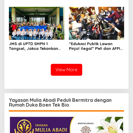
Kancah Internasional
Bersih Per hari untuk
Warga Terdampak
Kekeringan
JMS di UPTD SMPN 1
“Edukasi Publik Lawan
Tangsel, Jaksa Tekankan
Pinjol Ilegal” PWI dan AFPI
Bahaya Bullying hingga
Gelar Workshop Jurnalistik
Narkotika
View More
Yayasan Mulia Abadi Peduli Bermitra dengan
Rumah Duka Boen Tek Bio