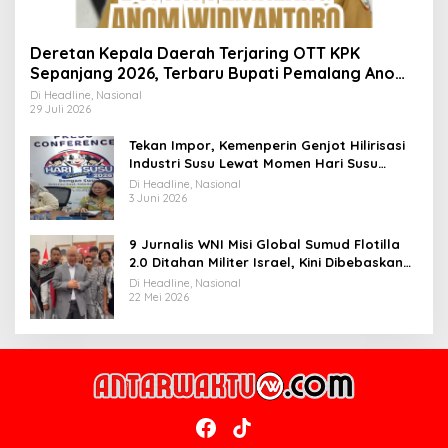
Deretan Kepala Daerah Terjaring OTT KPK
Sepanjang 2026, Terbaru Bupati Pemalang Anom
Widiyantoro
Di Headline, Nasional
29 Juli 2026
Tekan Impor, Kemenperin Genjot Hilirisasi
Industri Susu Lewat Momen Hari Susu
Nusantara 2026
Di Headline, Nasional
3 Juni 2026
9 Jurnalis WNI Misi Global Sumud Flotilla
2.0 Ditahan Militer Israel, Kini Dibebaskan
dan Dievakuasi ke Istanbul
Di Headline, Nasional
22 Mei 2026