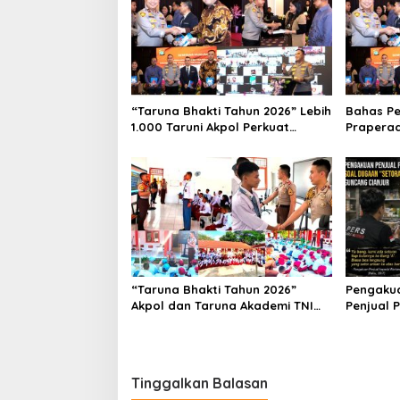
“Taruna Bhakti Tahun 2026” Lebih
Bahas Pe
1.000 Taruni Akpol Perkuat
Praperad
Pembentukan Karakter Siswa
Waka Po
Sekolah Rakyat
Seminar
“Taruna Bhakti Tahun 2026”
Pengaku
Akpol dan Taruna Akademi TNI
Penjual 
Dampingi Siswa di 73 Sekolah
Cianjur, 
Rakyat
Tagih Ke
Tinggalkan Balasan