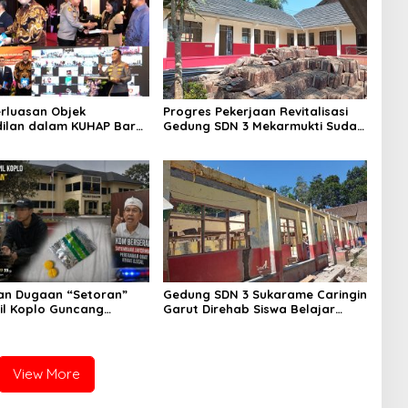
rluasan Objek
Progres Pekerjaan Revitalisasi
ilan dalam KUHAP Baru,
Gedung SDN 3 Mekarmukti Sudah
lda Metro Jaya Buka
Mencapai 50 Persen
 Hukum
an Dugaan “Setoran”
Gedung SDN 3 Sukarame Caringin
Pil Koplo Guncang
Garut Direhab Siswa Belajar
KDM Bergerak, Publik
Bergantian
tegasan Polda Jabar
View More