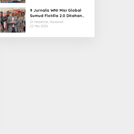
9 Jurnalis WNI Misi Global
Sumud Flotilla 2.0 Ditahan
Militer Israel, Kini Dibebaskan
Di Headline, Nasional
dan Dievakuasi ke Istanbul
22 Mei 2026