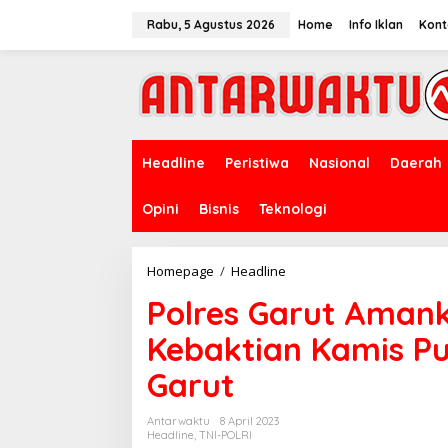
Lewati
ke
Rabu, 5 Agustus 2026
Home
Info Iklan
Kont
konten
Headline
Peristiwa
Nasional
Daerah
Opini
Bisnis
Teknologi
Polres
Homepage
/
Headline
Garut
Polres Garut Aman
Amankan
Kegiatan
Kebaktian Kamis Pu
Ibadah
Kebaktian
Garut
Kamis
Putih
di
Antarwaktu
8 April 2023
Gereja
Headline
,
TNI-POLRI