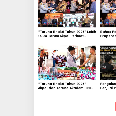
“Taruna Bhakti Tahun 2026” Lebih
Bahas Pe
1.000 Taruni Akpol Perkuat
Praperad
Pembentukan Karakter Siswa
Waka Po
Sekolah Rakyat
Seminar
“Taruna Bhakti Tahun 2026”
Pengaku
Akpol dan Taruna Akademi TNI
Penjual 
Dampingi Siswa di 73 Sekolah
Cianjur, 
Rakyat
Tagih Ke