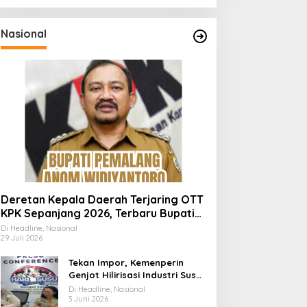
Nasional
Deretan Kepala Daerah Terjaring OTT
KPK Sepanjang 2026, Terbaru Bupati
Pemalang Anom Widiyantoro
Di Headline, Nasional
29 Juli 2026
Tekan Impor, Kemenperin
Genjot Hilirisasi Industri Susu
Lewat Momen Hari Susu
Di Headline, Nasional
Nusantara 2026
3 Juni 2026