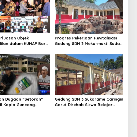
rluasan Objek
Progres Pekerjaan Revitalisasi
ilan dalam KUHAP Baru,
Gedung SDN 3 Mekarmukti Sudah
lda Metro Jaya Buka
Mencapai 50 Persen
 Hukum
an Dugaan “Setoran”
Gedung SDN 3 Sukarame Caringin
Pil Koplo Guncang
Garut Direhab Siswa Belajar
KDM Bergerak, Publik
Bergantian
tegasan Polda Jabar