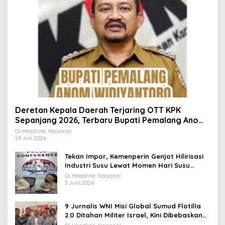
Deretan Kepala Daerah Terjaring OTT KPK
Sepanjang 2026, Terbaru Bupati Pemalang Anom
Widiyantoro
Di Headline, Nasional
29 Juli 2026
Tekan Impor, Kemenperin Genjot Hilirisasi
Industri Susu Lewat Momen Hari Susu
Nusantara 2026
Di Headline, Nasional
3 Juni 2026
9 Jurnalis WNI Misi Global Sumud Flotilla
2.0 Ditahan Militer Israel, Kini Dibebaskan
dan Dievakuasi ke Istanbul