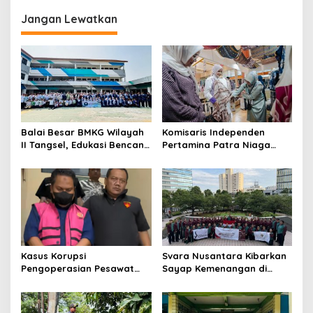
Jangan Lewatkan
Balai Besar BMKG Wilayah
Komisaris Independen
II Tangsel, Edukasi Bencana
Pertamina Patra Niaga
Gempa Bumi dan Tsunami
Terpikat Produk UMKM
kepada pelajar UPTD SMPN
Mitra Binaan dengan
23
Sentuhan Kemanusiaan dan
Keberlanjutan
Kasus Korupsi
Svara Nusantara Kibarkan
Pengoperasian Pesawat
Sayap Kemenangan di
APK: Mantan VP Business
Kancah Internasional
Development Ditetapkan
Tersangka