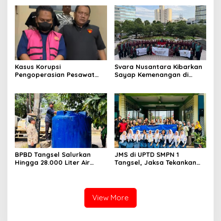
kepada pelajar UPTD SMPN
Mitra Binaan dengan
23
Sentuhan Kemanusiaan dan
Keberlanjutan
Kasus Korupsi
Svara Nusantara Kibarkan
Pengoperasian Pesawat
Sayap Kemenangan di
APK: Mantan VP Business
Kancah Internasional
Development Ditetapkan
Tersangka
BPBD Tangsel Salurkan
JMS di UPTD SMPN 1
Hingga 28.000 Liter Air
Tangsel, Jaksa Tekankan
Bersih Per hari untuk
Bahaya Bullying hingga
Warga Terdampak
Narkotika
Kekeringan
View More