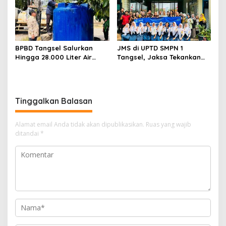
BPBD Tangsel Salurkan
JMS di UPTD SMPN 1
Hingga 28.000 Liter Air
Tangsel, Jaksa Tekankan
Bersih Per hari untuk
Bahaya Bullying hingga
Warga Terdampak
Narkotika
Kekeringan
Tinggalkan Balasan
Alamat email Anda tidak akan dipublikasikan.
Ruas yang wajib
ditandai
*