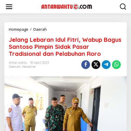
Lewati
ke
konten
Jelang
Homepage
/
Daerah
Lebaran
Jelang Lebaran Idul Fitri, Wabup Bagus
Idul
Fitri,
Santoso Pimpin Sidak Pasar
Wabup
Tradisional dan Pelabuhan Roro
Bagus
Santoso
Antarwaktu
10 April 2023
Pimpin
Daerah
,
Headline
Sidak
Pasar
Tradisional
dan
Pelabuhan
Roro