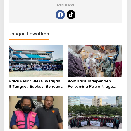
Ikuti Kami
Jangan Lewatkan
Balai Besar BMKG Wilayah
Komisaris Independen
II Tangsel, Edukasi Bencana
Pertamina Patra Niaga
Gempa Bumi dan Tsunami
Terpikat Produk UMKM
kepada pelajar UPTD SMPN
Mitra Binaan dengan
23
Sentuhan Kemanusiaan dan
Keberlanjutan