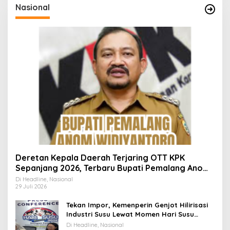
Nasional
Deretan Kepala Daerah Terjaring OTT KPK
Sepanjang 2026, Terbaru Bupati Pemalang Anom
Widiyantoro
Di Headline, Nasional
29 Juli 2026
Tekan Impor, Kemenperin Genjot Hilirisasi
Industri Susu Lewat Momen Hari Susu
Nusantara 2026
Di Headline, Nasional