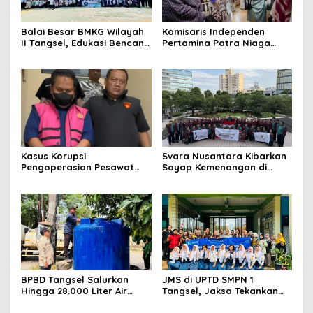
Balai Besar BMKG Wilayah
Komisaris Independen
II Tangsel, Edukasi Bencana
Pertamina Patra Niaga
Gempa Bumi dan Tsunami
Terpikat Produk UMKM
kepada pelajar UPTD SMPN
Mitra Binaan dengan
23
Sentuhan Kemanusiaan dan
Keberlanjutan
Kasus Korupsi
Svara Nusantara Kibarkan
Pengoperasian Pesawat
Sayap Kemenangan di
APK: Mantan VP Business
Kancah Internasional
Development Ditetapkan
Tersangka
BPBD Tangsel Salurkan
JMS di UPTD SMPN 1
Hingga 28.000 Liter Air
Tangsel, Jaksa Tekankan
Bersih Per hari untuk
Bahaya Bullying hingga