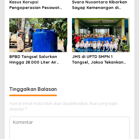
Kasus Korupsi
Svara Nusantara Kibarkan
Pengoperasian Pesawat
Sayap Kemenangan di
APK: Mantan VP Business
Kancah Internasional
Development Ditetapkan
Tersangka
BPBD Tangsel Salurkan
JMS di UPTD SMPN 1
Hingga 28.000 Liter Air
Tangsel, Jaksa Tekankan
Bersih Per hari untuk
Bahaya Bullying hingga
Warga Terdampak
Narkotika
Kekeringan
Tinggalkan Balasan
Alamat email Anda tidak akan dipublikasikan.
Ruas yang wajib
ditandai
*