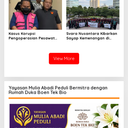
23
Sentuhan Kemanusiaan dan
Keberlanjutan
Kasus Korupsi
Svara Nusantara Kibarkan
Pengoperasian Pesawat
Sayap Kemenangan di
APK: Mantan VP Business
Kancah Internasional
Development Ditetapkan
Tersangka
View More
Yayasan Mulia Abadi Peduli Bermitra dengan
Rumah Duka Boen Tek Bio