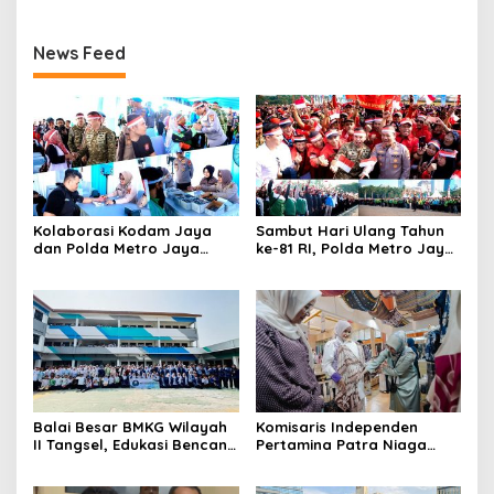
News Feed
Kolaborasi Kodam Jaya
Sambut Hari Ulang Tahun
dan Polda Metro Jaya
ke-81 RI, Polda Metro Jaya
Gelar Bakti Kesehatan
Gelar Apel Kebangsaan
Balai Besar BMKG Wilayah
Komisaris Independen
II Tangsel, Edukasi Bencana
Pertamina Patra Niaga
Gempa Bumi dan Tsunami
Terpikat Produk UMKM
kepada pelajar UPTD SMPN
Mitra Binaan dengan