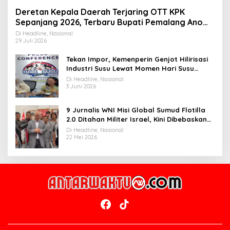
Deretan Kepala Daerah Terjaring OTT KPK
Sepanjang 2026, Terbaru Bupati Pemalang Anom
Widiyantoro
Di Headline, Nasional
29 Juli 2026
Tekan Impor, Kemenperin Genjot Hilirisasi
Industri Susu Lewat Momen Hari Susu
Nusantara 2026
Di Headline, Nasional
3 Juni 2026
9 Jurnalis WNI Misi Global Sumud Flotilla
2.0 Ditahan Militer Israel, Kini Dibebaskan
dan Dievakuasi ke Istanbul
Di Headline, Nasional
22 Mei 2026