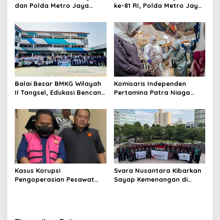
dan Polda Metro Jaya
ke-81 RI, Polda Metro Jaya
Gelar Bakti Kesehatan
Gelar Apel Kebangsaan
Balai Besar BMKG Wilayah
Komisaris Independen
II Tangsel, Edukasi Bencana
Pertamina Patra Niaga
Gempa Bumi dan Tsunami
Terpikat Produk UMKM
kepada pelajar UPTD SMPN
Mitra Binaan dengan
23
Sentuhan Kemanusiaan dan
Keberlanjutan
Kasus Korupsi
Svara Nusantara Kibarkan
Pengoperasian Pesawat
Sayap Kemenangan di
APK: Mantan VP Business
Kancah Internasional
Development Ditetapkan
Tersangka