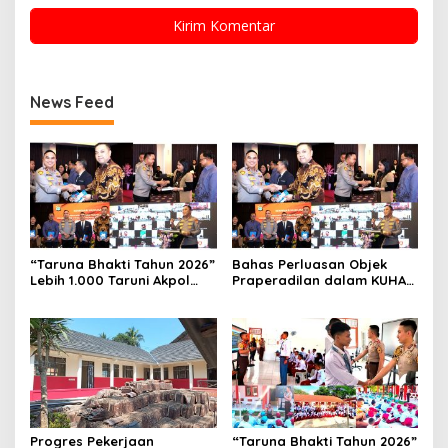
News Feed
“Taruna Bhakti Tahun 2026”
Bahas Perluasan Objek
Lebih 1.000 Taruni Akpol
Praperadilan dalam KUHAP
Perkuat Pembentukan
Baru, Waka Polda Metro
Karakter Siswa Sekolah
Jaya Buka Seminar Hukum
Rakyat
Progres Pekerjaan
“Taruna Bhakti Tahun 2026”