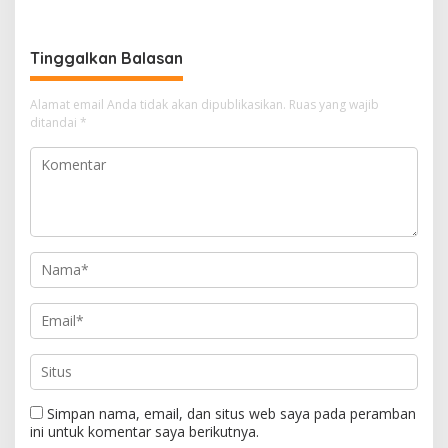
Bergerak, Publik Tagih
Ketegasan Polda Jabar
Tinggalkan Balasan
Alamat email Anda tidak akan dipublikasikan.
Ruas yang wajib
ditandai
*
Simpan nama, email, dan situs web saya pada peramban
ini untuk komentar saya berikutnya.