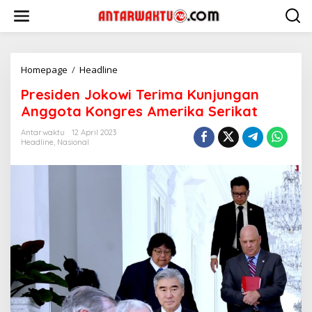
Lewati
ke
konten
Presiden
Homepage
/
Headline
Jokowi
Presiden Jokowi Terima Kunjungan
Terima
Kunjungan
Anggota Kongres Amerika Serikat
Anggota
Kongres
Antarwaktu
12 April 2023
Headline
,
Nasional
Amerika
Serikat