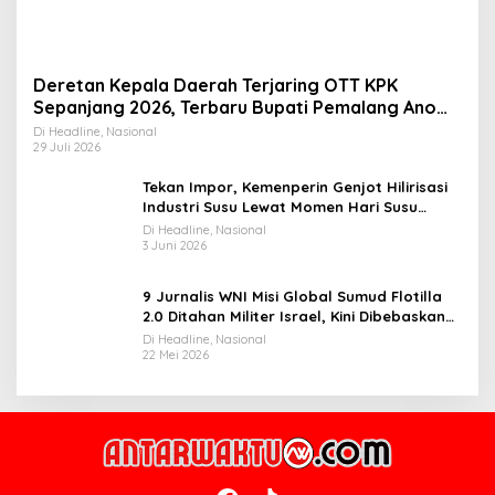
Deretan Kepala Daerah Terjaring OTT KPK
Sepanjang 2026, Terbaru Bupati Pemalang Anom
Widiyantoro
Di Headline, Nasional
29 Juli 2026
Tekan Impor, Kemenperin Genjot Hilirisasi
Industri Susu Lewat Momen Hari Susu
Nusantara 2026
Di Headline, Nasional
3 Juni 2026
9 Jurnalis WNI Misi Global Sumud Flotilla
2.0 Ditahan Militer Israel, Kini Dibebaskan
dan Dievakuasi ke Istanbul
Di Headline, Nasional
22 Mei 2026