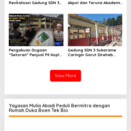
Revitalisasi Gedung SDN 3
Akpol dan Taruna Akademi
Mekarmukti Sudah
TNI Dampingi Siswa di 73
Mencapai 50 Persen
Sekolah Rakyat
Pengakuan Dugaan
Gedung SDN 3 Sukarame
“Setoran” Penjual Pil Koplo
Caringin Garut Direhab
Guncang Cianjur, KDM
Siswa Belajar Bergantian
Bergerak, Publik Tagih
Ketegasan Polda Jabar
View More
Yayasan Mulia Abadi Peduli Bermitra dengan
Rumah Duka Boen Tek Bio