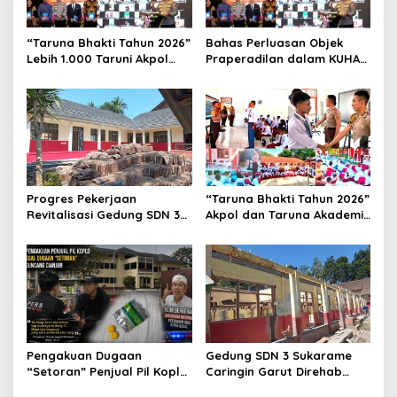
“Taruna Bhakti Tahun 2026”
Bahas Perluasan Objek
Lebih 1.000 Taruni Akpol
Praperadilan dalam KUHAP
Perkuat Pembentukan
Baru, Waka Polda Metro
Karakter Siswa Sekolah
Jaya Buka Seminar Hukum
Rakyat
Progres Pekerjaan
“Taruna Bhakti Tahun 2026”
Revitalisasi Gedung SDN 3
Akpol dan Taruna Akademi
Mekarmukti Sudah
TNI Dampingi Siswa di 73
Mencapai 50 Persen
Sekolah Rakyat
Pengakuan Dugaan
Gedung SDN 3 Sukarame
“Setoran” Penjual Pil Koplo
Caringin Garut Direhab
Guncang Cianjur, KDM
Siswa Belajar Bergantian