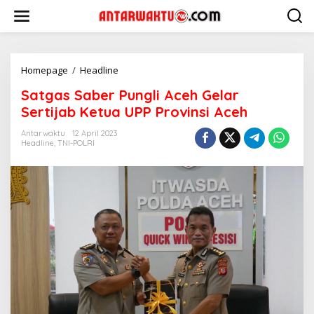
Lewati
ke
konten
Satgas
Homepage
/
Headline
Saber
Satgas Saber Pungli Aceh Gelar
Pungli
Aceh
Sertijab Ketua UPP Provinsi Aceh
Gelar
Sertijab
Antarwaktu
12 April 2023
Headline
,
TNI-POLRI
Ketua
UPP
Provinsi
Aceh