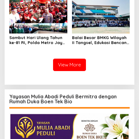
Sambut Hari Ulang Tahun
Balai Besar BMKG Wilayah
ke-81 RI, Polda Metro Jaya
II Tangsel, Edukasi Bencana
Gelar Apel Kebangsaan
Gempa Bumi dan Tsunami
kepada pelajar UPTD SMPN
23
View More
Yayasan Mulia Abadi Peduli Bermitra dengan
Rumah Duka Boen Tek Bio