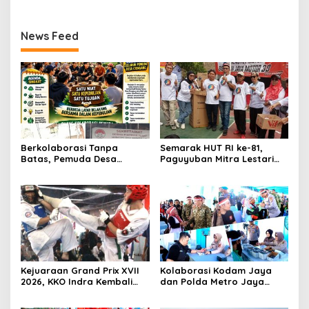
News Feed
Berkolaborasi Tanpa
Semarak HUT RI ke-81,
Batas, Pemuda Desa
Paguyuban Mitra Lestari
Cienggang Gelar Aksi
Gelar Beragam Lomba
Nyata untuk Kemajuan
Desa
Kejuaraan Grand Prix XVII
Kolaborasi Kodam Jaya
2026, KKO Indra Kembali
dan Polda Metro Jaya
Cetak Prestasi
Gelar Bakti Kesehatan