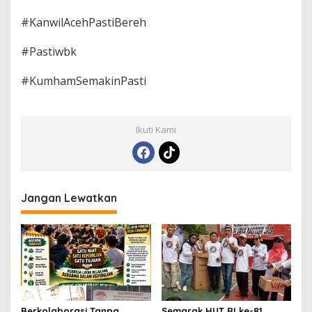
#KanwilAcehPastiBereh
#Pastiwbk
#KumhamSemakinPasti
Ikuti Kami
Jangan Lewatkan
Berkolaborasi Tanpa
Semarak HUT RI ke-81,