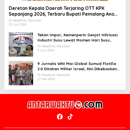
Deretan Kepala Daerah Terjaring OTT KPK
Sepanjang 2026, Terbaru Bupati Pemalang Anom
Widiyantoro
Di Headline, Nasional
29 Juli 2026
Tekan Impor, Kemenperin Genjot Hilirisasi
Industri Susu Lewat Momen Hari Susu
Nusantara 2026
Di Headline, Nasional
3 Juni 2026
9 Jurnalis WNI Misi Global Sumud Flotilla
2.0 Ditahan Militer Israel, Kini Dibebaskan
dan Dievakuasi ke Istanbul
Di Headline, Nasional
22 Mei 2026