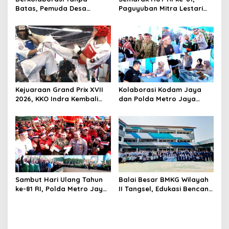
Batas, Pemuda Desa
Paguyuban Mitra Lestari
Cienggang Gelar Aksi
Gelar Beragam Lomba
Nyata untuk Kemajuan
Desa
Kejuaraan Grand Prix XVII
Kolaborasi Kodam Jaya
2026, KKO Indra Kembali
dan Polda Metro Jaya
Cetak Prestasi
Gelar Bakti Kesehatan
Sambut Hari Ulang Tahun
Balai Besar BMKG Wilayah
ke-81 RI, Polda Metro Jaya
II Tangsel, Edukasi Bencana
Gelar Apel Kebangsaan
Gempa Bumi dan Tsunami
kepada pelajar UPTD SMPN
23