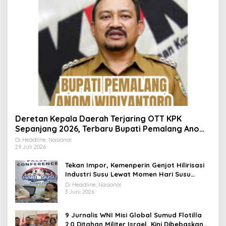
Deretan Kepala Daerah Terjaring OTT KPK
Sepanjang 2026, Terbaru Bupati Pemalang Anom
Widiyantoro
Di Headline, Nasional
29 Juli 2026
Tekan Impor, Kemenperin Genjot Hilirisasi
Industri Susu Lewat Momen Hari Susu
Nusantara 2026
Di Headline, Nasional
3 Juni 2026
9 Jurnalis WNI Misi Global Sumud Flotilla
2.0 Ditahan Militer Israel, Kini Dibebaskan