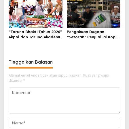
“Taruna Bhakti Tahun 2026”
Pengakuan Dugaan
Akpol dan Taruna Akademi
“Setoran” Penjual Pil Koplo
TNI Dampingi Siswa di 73
Guncang Cianjur, KDM
Sekolah Rakyat
Bergerak, Publik Tagih
Ketegasan Polda Jabar
Tinggalkan Balasan
Alamat email Anda tidak akan dipublikasikan.
Ruas yang wajib
ditandai
*