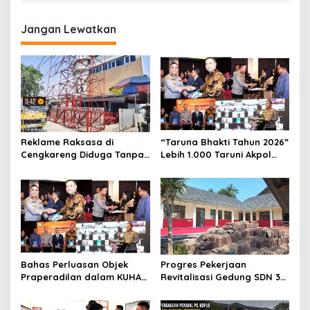
Jangan Lewatkan
Reklame Raksasa di
“Taruna Bhakti Tahun 2026”
Cengkareng Diduga Tanpa
Lebih 1.000 Taruni Akpol
Izin: Data Berbeda,
Perkuat Pembentukan
Dokumen Diragukan,
Karakter Siswa Sekolah
Identitas Petugas Tak
Rakyat
Dikenali
Bahas Perluasan Objek
Progres Pekerjaan
Praperadilan dalam KUHAP
Revitalisasi Gedung SDN 3
Baru, Waka Polda Metro
Mekarmukti Sudah
Jaya Buka Seminar Hukum
Mencapai 50 Persen