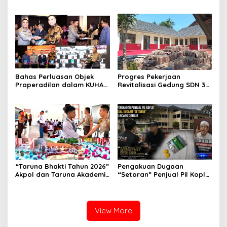
Izin: Data Berbeda,
Perkuat Pembentukan
Dokumen Diragukan,
Karakter Siswa Sekolah
Identitas Petugas Tak
Rakyat
Dikenali
Bahas Perluasan Objek
Progres Pekerjaan
Praperadilan dalam KUHAP
Revitalisasi Gedung SDN 3
Baru, Waka Polda Metro
Mekarmukti Sudah
Jaya Buka Seminar Hukum
Mencapai 50 Persen
“Taruna Bhakti Tahun 2026”
Pengakuan Dugaan
Akpol dan Taruna Akademi
“Setoran” Penjual Pil Koplo
TNI Dampingi Siswa di 73
Guncang Cianjur, KDM
Sekolah Rakyat
Bergerak, Publik Tagih
Ketegasan Polda Jabar
View More