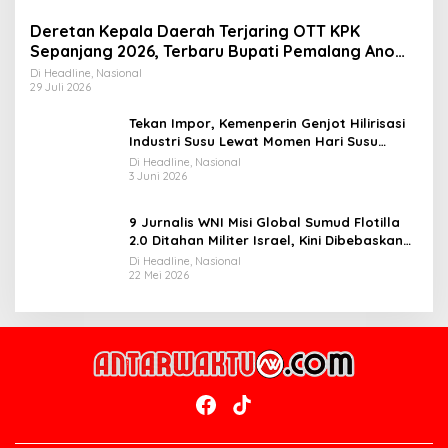
Deretan Kepala Daerah Terjaring OTT KPK
Sepanjang 2026, Terbaru Bupati Pemalang Anom
Widiyantoro
Di Headline, Nasional
29 Juli 2026
Tekan Impor, Kemenperin Genjot Hilirisasi
Industri Susu Lewat Momen Hari Susu
Nusantara 2026
Di Headline, Nasional
3 Juni 2026
9 Jurnalis WNI Misi Global Sumud Flotilla
2.0 Ditahan Militer Israel, Kini Dibebaskan
dan Dievakuasi ke Istanbul
Di Headline, Nasional
22 Mei 2026