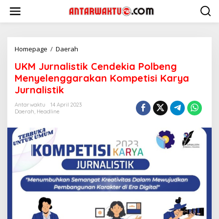
Lewati
ke
konten
UKM
Homepage
/
Daerah
Jurnalistik
UKM Jurnalistik Cendekia Polbeng
Cendekia
Polbeng
Menyelenggarakan Kompetisi Karya
Menyelenggarakan
Jurnalistik
Kompetisi
Karya
Antarwaktu
14 April 2023
Jurnalistik
Daerah
,
Headline