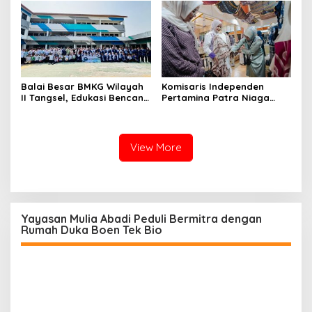
Balai Besar BMKG Wilayah
Komisaris Independen
II Tangsel, Edukasi Bencana
Pertamina Patra Niaga
Gempa Bumi dan Tsunami
Terpikat Produk UMKM
kepada pelajar UPTD SMPN
Mitra Binaan dengan
23
Sentuhan Kemanusiaan dan
Keberlanjutan
View More
Yayasan Mulia Abadi Peduli Bermitra dengan
Rumah Duka Boen Tek Bio