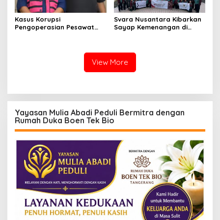
Kasus Korupsi
Svara Nusantara Kibarkan
Pengoperasian Pesawat
Sayap Kemenangan di
APK: Mantan VP Business
Kancah Internasional
Development Ditetapkan
Tersangka
View More
Yayasan Mulia Abadi Peduli Bermitra dengan
Rumah Duka Boen Tek Bio