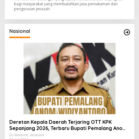
bagi masyarakat yang membutuhkan jasa pemakaman dan
pengurusan jenazah.
Nasional
Deretan Kepala Daerah Terjaring OTT KPK
Sepanjang 2026, Terbaru Bupati Pemalang Anom
Widiyantoro
Di Headline, Nasional