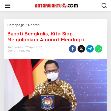
Lewati
ke
konten
Bupati
Homepage
/
Daerah
Bengkalis,
Bupati Bengkalis, Kita Siap
Kita
Siap
Menjalankan Amanat Mendagri
Menjalankan
Amanat
Antarwaktu
29 April 2023
Daerah
,
Headline
Mendagri