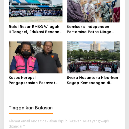
Balai Besar BMKG Wilayah
Komisaris Independen
II Tangsel, Edukasi Bencana
Pertamina Patra Niaga
Gempa Bumi dan Tsunami
Terpikat Produk UMKM
kepada pelajar UPTD SMPN
Mitra Binaan dengan
23
Sentuhan Kemanusiaan dan
Keberlanjutan
Kasus Korupsi
Svara Nusantara Kibarkan
Pengoperasian Pesawat
Sayap Kemenangan di
APK: Mantan VP Business
Kancah Internasional
Development Ditetapkan
Tersangka
Tinggalkan Balasan
Alamat email Anda tidak akan dipublikasikan.
Ruas yang wajib
ditandai
*