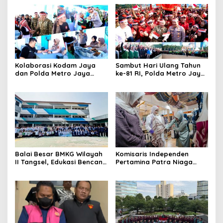
Kolaborasi Kodam Jaya
Sambut Hari Ulang Tahun
dan Polda Metro Jaya
ke-81 RI, Polda Metro Jaya
Gelar Bakti Kesehatan
Gelar Apel Kebangsaan
Balai Besar BMKG Wilayah
Komisaris Independen
II Tangsel, Edukasi Bencana
Pertamina Patra Niaga
Gempa Bumi dan Tsunami
Terpikat Produk UMKM
kepada pelajar UPTD SMPN
Mitra Binaan dengan
23
Sentuhan Kemanusiaan dan
Keberlanjutan