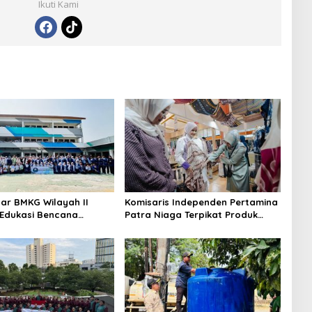
Ikuti Kami
sar BMKG Wilayah II
Komisaris Independen Pertamina
 Edukasi Bencana
Patra Niaga Terpikat Produk
umi dan Tsunami
UMKM Mitra Binaan dengan
elajar UPTD SMPN 23
Sentuhan Kemanusiaan dan
Keberlanjutan