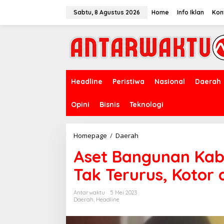
Lewati
ke
Sabtu, 8 Agustus 2026
Home
Info Iklan
Kon
konten
Headline
Peristiwa
Nasional
Daerah
Opini
Bisnis
Teknologi
Aset
Homepage
/
Daerah
Bangunan
Aset Bangunan Kab
Kabupaten
Bengkalis
Tak Terurus, Kotor
Diduga
Tak
Terurus,
Antarwaktu
5 Mei 2023
Kotor
Daerah
,
Headline
dan
Rusak