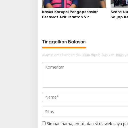
Kasus Korupsi Pengoperasian
Svara Nu
Pesawat APK: Mantan VP
Sayap K
Business Development
Internas
Ditetapkan Tersangka
Tinggalkan Balasan
Alamat email Anda tidak akan dipublikasikan.
Ruas ya
Simpan nama, email, dan situs web saya pa