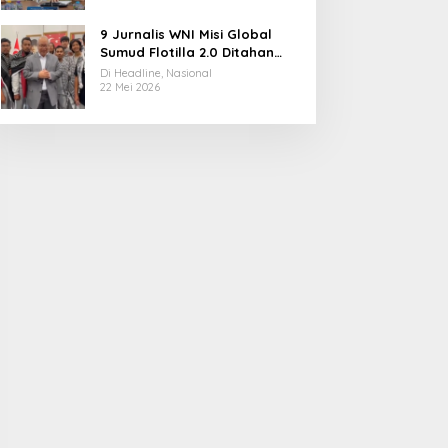
9 Jurnalis WNI Misi Global
Sumud Flotilla 2.0 Ditahan
Militer Israel, Kini Dibebaskan
Di Headline, Nasional
dan Dievakuasi ke Istanbul
22 Mei 2026