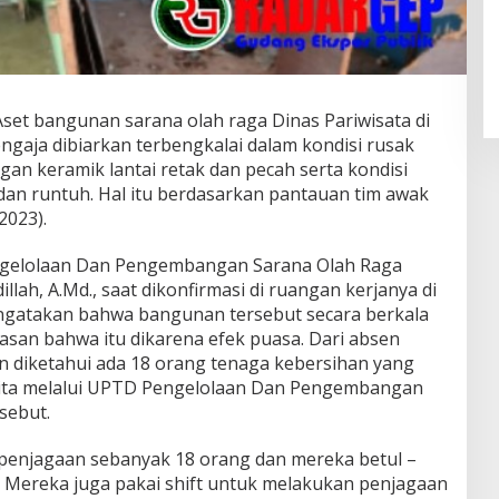
set bangunan sarana olah raga Dinas Pariwisata di
ngaja dibiarkan terbengkalai dalam kondisi rusak
an keramik lantai retak dan pecah serta kondisi
dan runtuh. Hal itu berdasarkan pantauan tim awak
2023).
Pengelolaan Dan Pengembangan Sarana Olah Raga
illah, A.Md., saat dikonfirmasi di ruangan kerjanya di
ngatakan bahwa bangunan tersebut secara berkala
lasan bahwa itu dikarena efek puasa. Dari absen
an diketahui ada 18 orang tenaga kebersihan yang
isita melalui UPTD Pengelolaan Dan Pengembangan
sebut.
 penjagaan sebanyak 18 orang dan mereka betul –
n. Mereka juga pakai shift untuk melakukan penjagaan