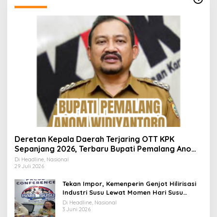
Deretan Kepala Daerah Terjaring OTT KPK
Sepanjang 2026, Terbaru Bupati Pemalang Anom
Widiyantoro
Di Headline, Nasional
29 Juli 2026
Tekan Impor, Kemenperin Genjot Hilirisasi
Industri Susu Lewat Momen Hari Susu
Nusantara 2026
Di Headline, Nasional
3 Juni 2026