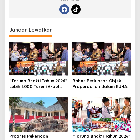
Jangan Lewatkan
“Taruna Bhakti Tahun 2026”
Bahas Perluasan Objek
Lebih 1.000 Taruni Akpol
Praperadilan dalam KUHAP
Perkuat Pembentukan
Baru, Waka Polda Metro
Karakter Siswa Sekolah
Jaya Buka Seminar Hukum
Rakyat
Progres Pekerjaan
“Taruna Bhakti Tahun 2026”