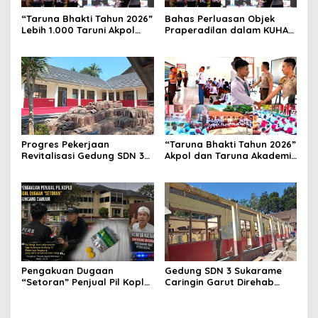
“Taruna Bhakti Tahun 2026”
Bahas Perluasan Objek
Lebih 1.000 Taruni Akpol
Praperadilan dalam KUHAP
Perkuat Pembentukan
Baru, Waka Polda Metro
Karakter Siswa Sekolah
Jaya Buka Seminar Hukum
Rakyat
Progres Pekerjaan
“Taruna Bhakti Tahun 2026”
Revitalisasi Gedung SDN 3
Akpol dan Taruna Akademi
Mekarmukti Sudah
TNI Dampingi Siswa di 73
Mencapai 50 Persen
Sekolah Rakyat
Pengakuan Dugaan
Gedung SDN 3 Sukarame
“Setoran” Penjual Pil Koplo
Caringin Garut Direhab
Guncang Cianjur, KDM
Siswa Belajar Bergantian
Bergerak, Publik Tagih
Ketegasan Polda Jabar