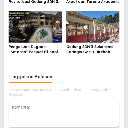
Revitalisasi Gedung SDN 3
Akpol dan Taruna Akademi
Mekarmukti Sudah
TNI Dampingi Siswa di 73
Mencapai 50 Persen
Sekolah Rakyat
Pengakuan Dugaan
Gedung SDN 3 Sukarame
“Setoran” Penjual Pil Koplo
Caringin Garut Direhab
Guncang Cianjur, KDM
Siswa Belajar Bergantian
Bergerak, Publik Tagih
Ketegasan Polda Jabar
Tinggalkan Balasan
Alamat email Anda tidak akan dipublikasikan.
Ruas yang wajib
ditandai
*