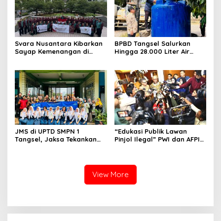
Svara Nusantara Kibarkan
BPBD Tangsel Salurkan
Sayap Kemenangan di
Hingga 28.000 Liter Air
Kancah Internasional
Bersih Per hari untuk
Warga Terdampak
Kekeringan
JMS di UPTD SMPN 1
“Edukasi Publik Lawan
Tangsel, Jaksa Tekankan
Pinjol Ilegal” PWI dan AFPI
Bahaya Bullying hingga
Gelar Workshop Jurnalistik
Narkotika
View More