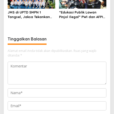
JMS di UPTD SMPN 1
“Edukasi Publik Lawan
Tangsel, Jaksa Tekankan
Pinjol Ilegal” PWI dan AFPI
Bahaya Bullying hingga
Gelar Workshop Jurnalistik
Narkotika
Tinggalkan Balasan
Alamat email Anda tidak akan dipublikasikan.
Ruas yang wajib
ditandai
*