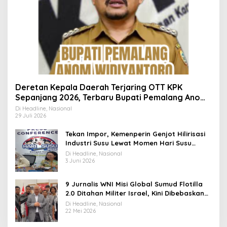
Deretan Kepala Daerah Terjaring OTT KPK
Sepanjang 2026, Terbaru Bupati Pemalang Anom
Widiyantoro
Di Headline, Nasional
29 Juli 2026
Tekan Impor, Kemenperin Genjot Hilirisasi
Industri Susu Lewat Momen Hari Susu
Nusantara 2026
Di Headline, Nasional
3 Juni 2026
9 Jurnalis WNI Misi Global Sumud Flotilla
2.0 Ditahan Militer Israel, Kini Dibebaskan
dan Dievakuasi ke Istanbul
Di Headline, Nasional
22 Mei 2026