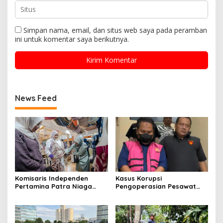
Simpan nama, email, dan situs web saya pada peramban
ini untuk komentar saya berikutnya.
News Feed
Komisaris Independen
Kasus Korupsi
Pertamina Patra Niaga
Pengoperasian Pesawat
Terpikat Produk UMKM
APK: Mantan VP Business
Mitra Binaan dengan
Development Ditetapkan
Sentuhan Kemanusiaan dan
Tersangka
Keberlanjutan