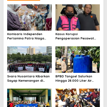
Komisaris Independen
Kasus Korupsi
Pertamina Patra Niaga
Pengoperasian Pesawat
Terpikat Produk UMKM
APK: Mantan VP Business
Mitra Binaan dengan
Development Ditetapkan
Sentuhan Kemanusiaan dan
Tersangka
Keberlanjutan
Svara Nusantara Kibarkan
BPBD Tangsel Salurkan
Sayap Kemenangan di
Hingga 28.000 Liter Air
Kancah Internasional
Bersih Per hari untuk
Warga Terdampak
Kekeringan