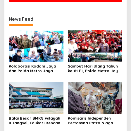
News Feed
Kolaborasi Kodam Jaya
Sambut Hari Ulang Tahun
dan Polda Metro Jaya
ke-81 RI, Polda Metro Jaya
Gelar Bakti Kesehatan
Gelar Apel Kebangsaan
Balai Besar BMKG Wilayah
Komisaris Independen
II Tangsel, Edukasi Bencana
Pertamina Patra Niaga
Gempa Bumi dan Tsunami
Terpikat Produk UMKM