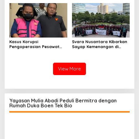
kepada pelajar UPTD SMPN
Mitra Binaan dengan
23
Sentuhan Kemanusiaan dan
Keberlanjutan
Kasus Korupsi
Svara Nusantara Kibarkan
Pengoperasian Pesawat
Sayap Kemenangan di
APK: Mantan VP Business
Kancah Internasional
Development Ditetapkan
Tersangka
View More
Yayasan Mulia Abadi Peduli Bermitra dengan
Rumah Duka Boen Tek Bio