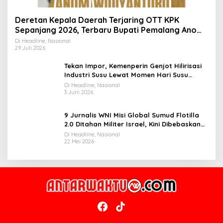
Deretan Kepala Daerah Terjaring OTT KPK
Sepanjang 2026, Terbaru Bupati Pemalang Anom
Widiyantoro
Di Headline, Nasional
29 Juli 2026
Tekan Impor, Kemenperin Genjot Hilirisasi
Industri Susu Lewat Momen Hari Susu
Nusantara 2026
Di Headline, Nasional
3 Juni 2026
9 Jurnalis WNI Misi Global Sumud Flotilla
2.0 Ditahan Militer Israel, Kini Dibebaskan
dan Dievakuasi ke Istanbul
Di Headline, Nasional
22 Mei 2026