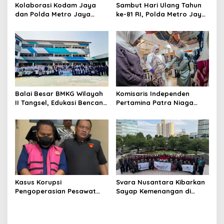
Kolaborasi Kodam Jaya
Sambut Hari Ulang Tahun
dan Polda Metro Jaya
ke-81 RI, Polda Metro Jaya
Gelar Bakti Kesehatan
Gelar Apel Kebangsaan
Balai Besar BMKG Wilayah
Komisaris Independen
II Tangsel, Edukasi Bencana
Pertamina Patra Niaga
Gempa Bumi dan Tsunami
Terpikat Produk UMKM
kepada pelajar UPTD SMPN
Mitra Binaan dengan
23
Sentuhan Kemanusiaan dan
Keberlanjutan
Kasus Korupsi
Svara Nusantara Kibarkan
Pengoperasian Pesawat
Sayap Kemenangan di
APK: Mantan VP Business
Kancah Internasional
Development Ditetapkan
Tersangka