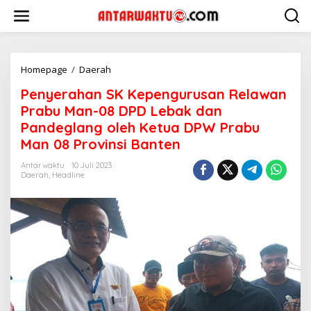
Lewati
ke
konten
Penyerahan
Homepage
/
Daerah
SK
Penyerahan SK Kepengurusan Relawan
Kepengurusan
Relawan
Prabu Man-08 DPD Lebak dan
Prabu
Pandeglang oleh Ketua DPW Prabu
Man-
Man 08 Provinsi Banten
08
DPD
Antarwaktu
10 Juli 2023
Lebak
Daerah
,
Headline
dan
Pandeglang
oleh
Ketua
DPW
Prabu
Man
08
Provinsi
Banten