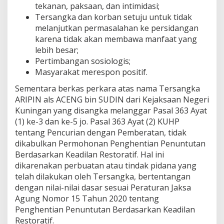
tekanan, paksaan, dan intimidasi;
Tersangka dan korban setuju untuk tidak
melanjutkan permasalahan ke persidangan
karena tidak akan membawa manfaat yang
lebih besar;
Pertimbangan sosiologis;
Masyarakat merespon positif.
Sementara berkas perkara atas nama Tersangka
ARIPIN als ACENG bin SUDIN dari Kejaksaan Negeri
Kuningan yang disangka melanggar Pasal 363 Ayat
(1) ke-3 dan ke-5 jo. Pasal 363 Ayat (2) KUHP
tentang Pencurian dengan Pemberatan, tidak
dikabulkan Permohonan Penghentian Penuntutan
Berdasarkan Keadilan Restoratif. Hal ini
dikarenakan perbuatan atau tindak pidana yang
telah dilakukan oleh Tersangka, bertentangan
dengan nilai-nilai dasar sesuai Peraturan Jaksa
Agung Nomor 15 Tahun 2020 tentang
Penghentian Penuntutan Berdasarkan Keadilan
Restoratif.