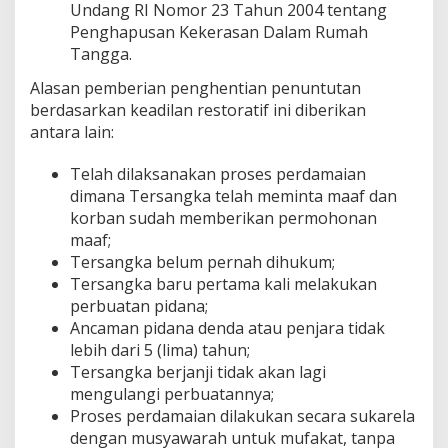
Undang RI Nomor 23 Tahun 2004 tentang
Penghapusan Kekerasan Dalam Rumah
Tangga.
Alasan pemberian penghentian penuntutan
berdasarkan keadilan restoratif ini diberikan
antara lain:
Telah dilaksanakan proses perdamaian
dimana Tersangka telah meminta maaf dan
korban sudah memberikan permohonan
maaf;
Tersangka belum pernah dihukum;
Tersangka baru pertama kali melakukan
perbuatan pidana;
Ancaman pidana denda atau penjara tidak
lebih dari 5 (lima) tahun;
Tersangka berjanji tidak akan lagi
mengulangi perbuatannya;
Proses perdamaian dilakukan secara sukarela
dengan musyawarah untuk mufakat, tanpa