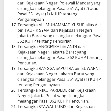
dari Kejaksaan Negeri Polewali Mandar yang
disangka melanggar Pasal 351 Ayat (2) atau
Pasal 351 Ayat (1) KUHP tentang
Penganiayaan.
Tersangka ALI MUHAMMAD YUSUP alias ALI
bin TAUFIK SYAM dari Kejaksaan Negeri
Jakarta Barat yang disangka melanggar Pasal
362 KUHP tentang Pencurian.
Tersangka ANGGESKA bin ANDI dari
Kejaksaan Negeri Jakarta Barat yang
disangka melanggar Pasal 362 KUHP tentang
Pencurian.
Tersangka RANGGA SAPUTRA bin SUWARNI
dari Kejaksaan Negeri Jakarta Barat yang
disangka melanggar Pasal 351 Ayat (1) KUHP
tentang Penganiayaan.
Tersangka NIKO PARDEDE dari Kejaksaan
Negeri Jakarta Pusat yang disangka
melanggar Pasal 362 KUHP Pencurian.
Tersangka SYAWAL LUBIS dari Kejaksaan