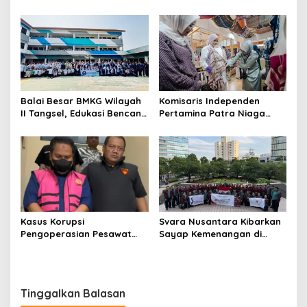
Gelar Bakti Kesehatan
Gelar Apel Kebangsaan
Balai Besar BMKG Wilayah
Komisaris Independen
II Tangsel, Edukasi Bencana
Pertamina Patra Niaga
Gempa Bumi dan Tsunami
Terpikat Produk UMKM
kepada pelajar UPTD SMPN
Mitra Binaan dengan
23
Sentuhan Kemanusiaan dan
Keberlanjutan
Kasus Korupsi
Svara Nusantara Kibarkan
Pengoperasian Pesawat
Sayap Kemenangan di
APK: Mantan VP Business
Kancah Internasional
Development Ditetapkan
Tersangka
Tinggalkan Balasan