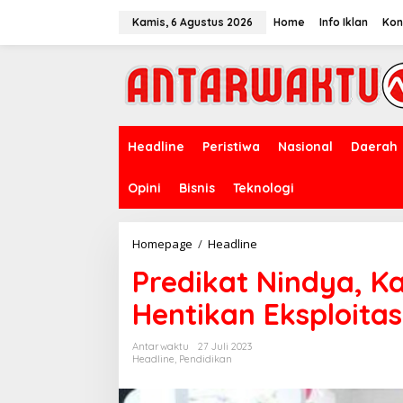
Lewati
ke
Kamis, 6 Agustus 2026
Home
Info Iklan
Kon
konten
Headline
Peristiwa
Nasional
Daerah
Opini
Bisnis
Teknologi
Predikat
Homepage
/
Headline
Nindya,
Predikat Nindya, 
Kabupaten
Lamongan
Hentikan Eksploitas
Hentikan
Eksploitasi
Anak
Antarwaktu
27 Juli 2023
Headline
,
Pendidikan