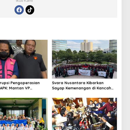
Ikuti Kami
rupsi Pengoperasian
Svara Nusantara Kibarkan
APK: Mantan VP
Sayap Kemenangan di Kancah
 Development
Internasional
an Tersangka