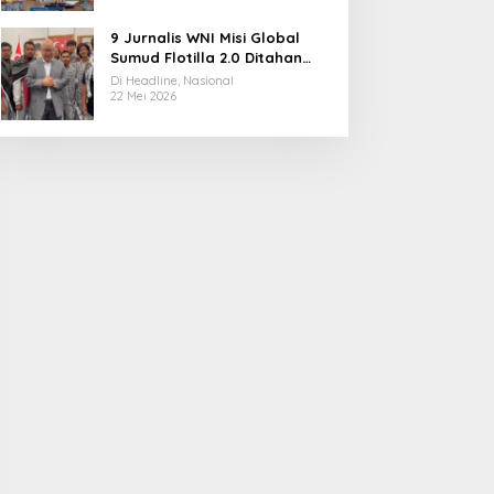
9 Jurnalis WNI Misi Global
Sumud Flotilla 2.0 Ditahan
Militer Israel, Kini Dibebaskan
Di Headline, Nasional
dan Dievakuasi ke Istanbul
22 Mei 2026