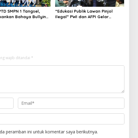
PTD SMPN 1 Tangsel,
“Edukasi Publik Lawan Pinjol
kankan Bahaya Bullying
Ilegal” PWI dan AFPI Gelar
arkotika
Workshop Jurnalistik
ng wajib ditandai
*
da peramban ini untuk komentar saya berikutnya.