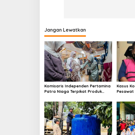
Jangan Lewatkan
Komisaris Independen Pertamina
Kasus Ko
Patra Niaga Terpikat Produk
Pesawat 
UMKM Mitra Binaan dengan
Business
Sentuhan Kemanusiaan dan
Ditetapk
Keberlanjutan