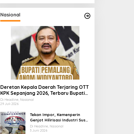
Nasional
Deretan Kepala Daerah Terjaring OTT
KPK Sepanjang 2026, Terbaru Bupati
Pemalang Anom Widiyantoro
Di Headline, Nasional
29 Juli 2026
Tekan Impor, Kemenperin
Genjot Hilirisasi Industri Susu
Lewat Momen Hari Susu
Di Headline, Nasional
Nusantara 2026
3 Juni 2026