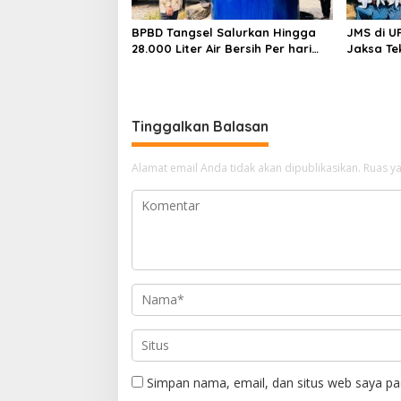
BPBD Tangsel Salurkan Hingga
JMS di U
28.000 Liter Air Bersih Per hari
Jaksa Te
untuk Warga Terdampak
hingga N
Kekeringan
Tinggalkan Balasan
Alamat email Anda tidak akan dipublikasikan.
Ruas ya
Simpan nama, email, dan situs web saya pa