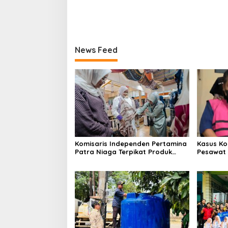
News Feed
Komisaris Independen Pertamina
Kasus Ko
Patra Niaga Terpikat Produk
Pesawat 
UMKM Mitra Binaan dengan
Business
Sentuhan Kemanusiaan dan
Ditetapk
Keberlanjutan