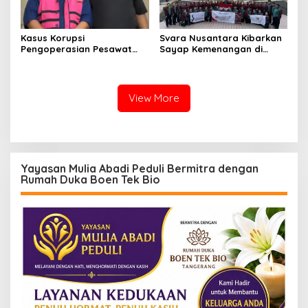
Kasus Korupsi
Svara Nusantara Kibarkan
Pengoperasian Pesawat
Sayap Kemenangan di
APK: Mantan VP Business
Kancah Internasional
Development Ditetapkan
Tersangka
View More
Yayasan Mulia Abadi Peduli Bermitra dengan
Rumah Duka Boen Tek Bio