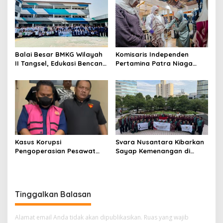
Balai Besar BMKG Wilayah
Komisaris Independen
II Tangsel, Edukasi Bencana
Pertamina Patra Niaga
Gempa Bumi dan Tsunami
Terpikat Produk UMKM
kepada pelajar UPTD SMPN
Mitra Binaan dengan
23
Sentuhan Kemanusiaan dan
Keberlanjutan
Kasus Korupsi
Svara Nusantara Kibarkan
Pengoperasian Pesawat
Sayap Kemenangan di
APK: Mantan VP Business
Kancah Internasional
Development Ditetapkan
Tersangka
Tinggalkan Balasan
Alamat email Anda tidak akan dipublikasikan.
Ruas yang wajib