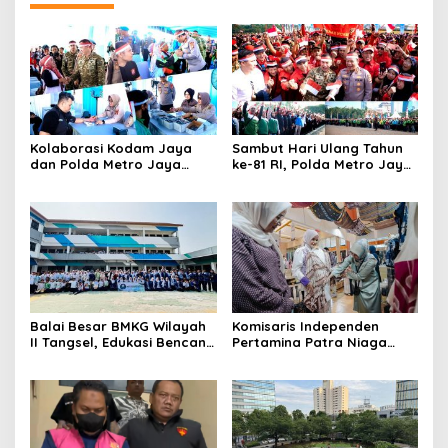
Kolaborasi Kodam Jaya
Sambut Hari Ulang Tahun
dan Polda Metro Jaya
ke-81 RI, Polda Metro Jaya
Gelar Bakti Kesehatan
Gelar Apel Kebangsaan
Balai Besar BMKG Wilayah
Komisaris Independen
II Tangsel, Edukasi Bencana
Pertamina Patra Niaga
Gempa Bumi dan Tsunami
Terpikat Produk UMKM
kepada pelajar UPTD SMPN
Mitra Binaan dengan
23
Sentuhan Kemanusiaan dan
Keberlanjutan