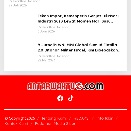
Widiyantoro
Di Headline, Nasional
29 Juli 2026
Tekan Impor, Kemenperin Genjot Hilirisasi
Industri Susu Lewat Momen Hari Susu
Nusantara 2026
Di Headline, Nasional
3 Juni 2026
9 Jurnalis WNI Misi Global Sumud Flotilla
2.0 Ditahan Militer Israel, Kini Dibebaskan
dan Dievakuasi ke Istanbul
Di Headline, Nasional
22 Mei 2026
© Copyright 2026
Tentang Kami
REDAKSI
Info Iklan
Kontak Kami
Pedoman Media Siber