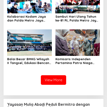
Kolaborasi Kodam Jaya
Sambut Hari Ulang Tahun
dan Polda Metro Jaya
ke-81 RI, Polda Metro Jaya
Gelar Bakti Kesehatan
Gelar Apel Kebangsaan
Balai Besar BMKG Wilayah
Komisaris Independen
II Tangsel, Edukasi Bencana
Pertamina Patra Niaga
Gempa Bumi dan Tsunami
Terpikat Produk UMKM
kepada pelajar UPTD SMPN
Mitra Binaan dengan
23
Sentuhan Kemanusiaan dan
Keberlanjutan
View More
Yayasan Mulia Abadi Peduli Bermitra dengan