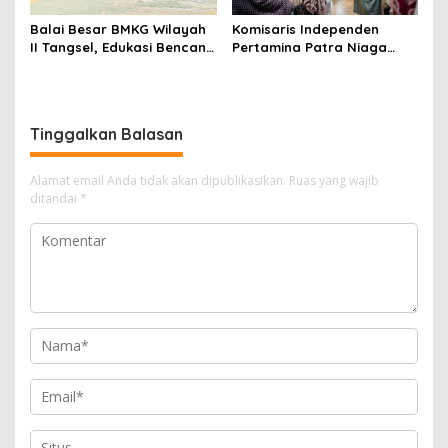
Balai Besar BMKG Wilayah
Komisaris Independen
II Tangsel, Edukasi Bencana
Pertamina Patra Niaga
Gempa Bumi dan Tsunami
Terpikat Produk UMKM
kepada pelajar UPTD SMPN
Mitra Binaan dengan
23
Sentuhan Kemanusiaan dan
Keberlanjutan
Tinggalkan Balasan
Alamat email Anda tidak akan dipublikasikan.
Ruas yang wajib
ditandai
*