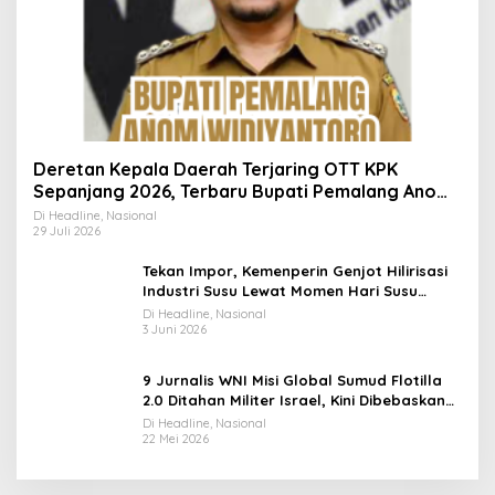
Deretan Kepala Daerah Terjaring OTT KPK
Sepanjang 2026, Terbaru Bupati Pemalang Anom
Widiyantoro
Di Headline, Nasional
29 Juli 2026
Tekan Impor, Kemenperin Genjot Hilirisasi
Industri Susu Lewat Momen Hari Susu
Nusantara 2026
Di Headline, Nasional
3 Juni 2026
9 Jurnalis WNI Misi Global Sumud Flotilla
2.0 Ditahan Militer Israel, Kini Dibebaskan
dan Dievakuasi ke Istanbul
Di Headline, Nasional
22 Mei 2026