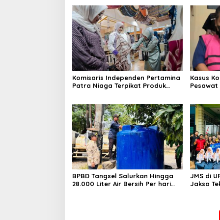
Komisaris Independen Pertamina
Kasus Ko
Patra Niaga Terpikat Produk
Pesawat 
UMKM Mitra Binaan dengan
Business
Sentuhan Kemanusiaan dan
Ditetapk
Keberlanjutan
BPBD Tangsel Salurkan Hingga
JMS di U
28.000 Liter Air Bersih Per hari
Jaksa Te
untuk Warga Terdampak
hingga N
Kekeringan