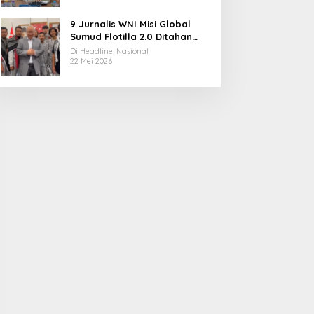
9 Jurnalis WNI Misi Global
Sumud Flotilla 2.0 Ditahan
Militer Israel, Kini Dibebaskan
Di Headline, Nasional
dan Dievakuasi ke Istanbul
22 Mei 2026