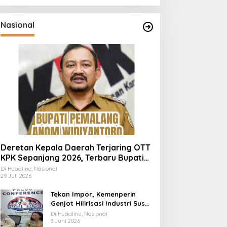
Nasional
Deretan Kepala Daerah Terjaring OTT
KPK Sepanjang 2026, Terbaru Bupati
Pemalang Anom Widiyantoro
Di Headline, Nasional
29 Juli 2026
Tekan Impor, Kemenperin
Genjot Hilirisasi Industri Susu
Lewat Momen Hari Susu
Di Headline, Nasional
Nusantara 2026
3 Juni 2026