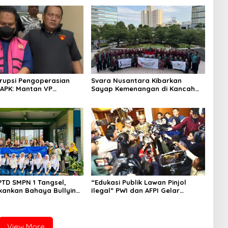
rupsi Pengoperasian
Svara Nusantara Kibarkan
APK: Mantan VP
Sayap Kemenangan di Kancah
 Development
Internasional
an Tersangka
PTD SMPN 1 Tangsel,
“Edukasi Publik Lawan Pinjol
kankan Bahaya Bullying
Ilegal” PWI dan AFPI Gelar
arkotika
Workshop Jurnalistik
View More