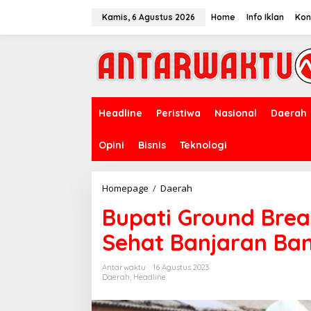
Lewati
ke
Kamis, 6 Agustus 2026
Home
Info Iklan
Kon
konten
Headline
Peristiwa
Nasional
Daerah
Opini
Bisnis
Teknologi
Bupati
Homepage
/
Daerah
Ground
Bupati Ground Bre
Breaking
Pembangunan
Sehat Banjaran Ba
Pasar
Sehat
Banjaran
Antarwaktu
16 Agustus 2023
Bandung
Daerah
,
Headline