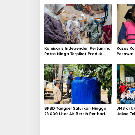
Komisaris Independen Pertamina
Kasus Ko
Patra Niaga Terpikat Produk
Pesawat 
UMKM Mitra Binaan dengan
Business
Sentuhan Kemanusiaan dan
Ditetapk
Keberlanjutan
BPBD Tangsel Salurkan Hingga
JMS di U
28.000 Liter Air Bersih Per hari
Jaksa Te
untuk Warga Terdampak
hingga N
Kekeringan