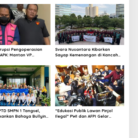
rupsi Pengoperasian
Svara Nusantara Kibarkan
APK: Mantan VP
Sayap Kemenangan di Kancah
 Development
Internasional
an Tersangka
PTD SMPN 1 Tangsel,
“Edukasi Publik Lawan Pinjol
kankan Bahaya Bullying
Ilegal” PWI dan AFPI Gelar
arkotika
Workshop Jurnalistik