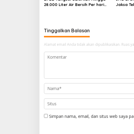
28.000 Liter Air Bersih Per hari
Jaksa Te
untuk Warga Terdampak
hingga N
Kekeringan
Tinggalkan Balasan
Alamat email Anda tidak akan dipublikasikan.
Ruas ya
Simpan nama, email, dan situs web saya pa