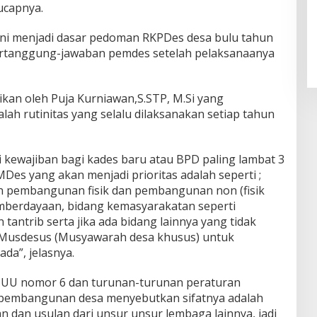
ucapnya.
 ini menjadi dasar pedoman RKPDes desa bulu tahun
pertanggung-jawaban pemdes setelah pelaksanaanya
kan oleh Puja Kurniawan,S.STP, M.Si yang
h rutinitas yang selalu dilaksanakan setiap tahun
 kewajiban bagi kades baru atau BPD paling lambat 3
MDes yang akan menjadi prioritas adalah seperti ;
 pembangunan fisik dan pembangunan non (fisik
mberdayaan, bidang kemasyarakatan seperti
tantrib serta jika ada bidang lainnya yang tidak
n Musdesus (Musyawarah desa khusus) untuk
da”, jelasnya.
 UU nomor 6 dan turunan-turunan peraturan
 pembangunan desa menyebutkan sifatnya adalah
an dan usulan dari unsur unsur lembaga lainnya, jadi