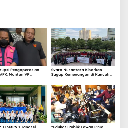
rupsi Pengoperasian
Svara Nusantara Kibarkan
APK: Mantan VP
Sayap Kemenangan di Kancah
 Development
Internasional
an Tersangka
PTD SMPN 1 Tangsel,
“Edukasi Publik Lawan Pinjol