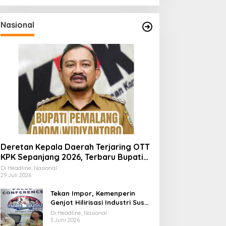
Nasional
Deretan Kepala Daerah Terjaring OTT
KPK Sepanjang 2026, Terbaru Bupati
Pemalang Anom Widiyantoro
Di Headline, Nasional
29 Juli 2026
Tekan Impor, Kemenperin
Genjot Hilirisasi Industri Susu
Lewat Momen Hari Susu
Di Headline, Nasional
Nusantara 2026
3 Juni 2026