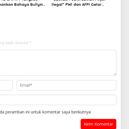
kankan Bahaya Bullying
Ilegal” PWI dan AFPI Gelar
arkotika
Workshop Jurnalistik
ng wajib ditandai
*
da peramban ini untuk komentar saya berikutnya.