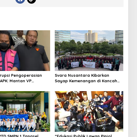
rupsi Pengoperasian
Svara Nusantara Kibarkan
APK: Mantan VP
Sayap Kemenangan di Kancah
 Development
Internasional
an Tersangka
PTD SMPN 1 Tangsel,
“Edukasi Publik Lawan Pinjol