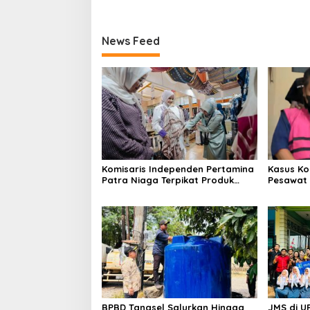
News Feed
Komisaris Independen Pertamina
Kasus Ko
Patra Niaga Terpikat Produk
Pesawat 
UMKM Mitra Binaan dengan
Business
Sentuhan Kemanusiaan dan
Ditetapk
Keberlanjutan
BPBD Tangsel Salurkan Hingga
JMS di U