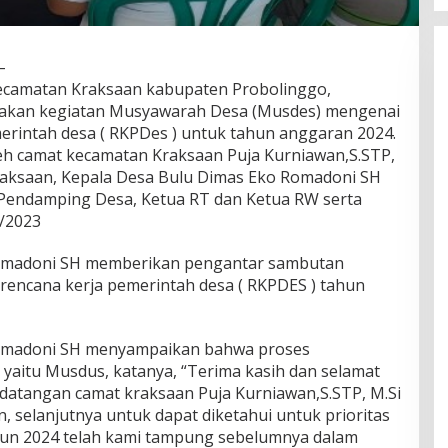
–
kecamatan Kraksaan kabupaten Probolinggo,
akan kegiatan Musyawarah Desa (Musdes) mengenai
rintah desa ( RKPDes ) untuk tahun anggaran 2024.
oleh camat kecamatan Kraksaan Puja Kurniawan,S.STP,
raksaan, Kepala Desa Bulu Dimas Eko Romadoni SH
 Pendamping Desa, Ketua RT dan Ketua RW serta
8/2023
Romadoni SH memberikan pengantar sambutan
encana kerja pemerintah desa ( RKPDES ) tahun
Romadoni SH menyampaikan bahwa proses
 yaitu Musdus, katanya, “Terima kasih dan selamat
datangan camat kraksaan Puja Kurniawan,S.STP, M.Si
 selanjutnya untuk dapat diketahui untuk prioritas
un 2024 telah kami tampung sebelumnya dalam