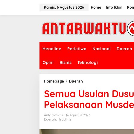
Lewati
ke
Kamis, 6 Agustus 2026
Home
Info Iklan
Kon
konten
Headline
Peristiwa
Nasional
Daerah
Opini
Bisnis
Teknologi
Semua
Homepage
/
Daerah
Usulan
Semua Usulan Dusu
Dusun
Menjadi
Pelaksanaan Musde
Dasar
Pelaksanaan
Musdes
Antarwaktu
16 Agustus 2023
Daerah
,
Headline