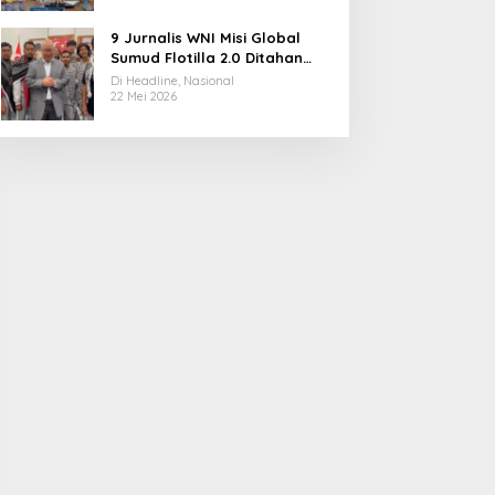
9 Jurnalis WNI Misi Global
Sumud Flotilla 2.0 Ditahan
Militer Israel, Kini Dibebaskan
Di Headline, Nasional
dan Dievakuasi ke Istanbul
22 Mei 2026