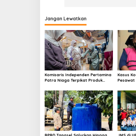
Jangan Lewatkan
Komisaris Independen Pertamina
Kasus Ko
Patra Niaga Terpikat Produk
Pesawat 
UMKM Mitra Binaan dengan
Business
Sentuhan Kemanusiaan dan
Ditetapk
Keberlanjutan
BPBD Tangsel Salurkan Hingga
JMS di U