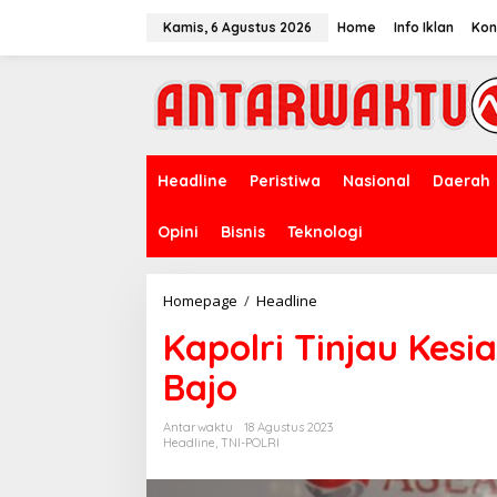
Lewati
ke
Kamis, 6 Agustus 2026
Home
Info Iklan
Kon
konten
Headline
Peristiwa
Nasional
Daerah
Opini
Bisnis
Teknologi
Kapolri
Homepage
/
Headline
Tinjau
Kapolri Tinjau Kes
Kesiapan
AMMTC
Bajo
di
Labuan
Bajo
Antarwaktu
18 Agustus 2023
Headline
,
TNI-POLRI