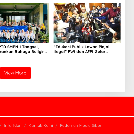
an Tersangka
PTD SMPN 1 Tangsel,
“Edukasi Publik Lawan Pinjol
kankan Bahaya Bullying
Ilegal” PWI dan AFPI Gelar
arkotika
Workshop Jurnalistik
View More
Info Iklan
Kontak Kami
Pedoman Media Siber