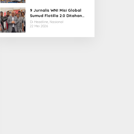
9 Jurnalis WNI Misi Global
Sumud Flotilla 2.0 Ditahan
Militer Israel, Kini Dibebaskan
Di Headline, Nasional
dan Dievakuasi ke Istanbul
22 Mei 2026