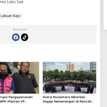
isi Lako Sae.
 Labuan Bajo
Ikuti Kami
rupsi Pengoperasian
Svara Nusantara Kibarkan
APK: Mantan VP
Sayap Kemenangan di Kancah
 Development
Internasional