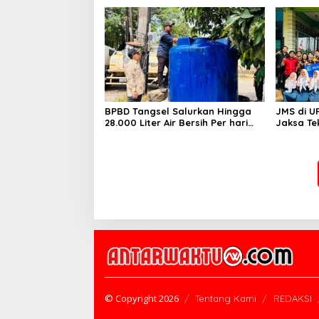
Sentuhan Kemanusiaan dan
Ditetapk
Keberlanjutan
BPBD Tangsel Salurkan Hingga
JMS di U
28.000 Liter Air Bersih Per hari
Jaksa Te
untuk Warga Terdampak
hingga N
Kekeringan
© Copyright 2026
Tentang Kami
REDAKSI