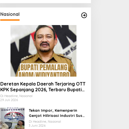
Nasional
Deretan Kepala Daerah Terjaring OTT
KPK Sepanjang 2026, Terbaru Bupati
Pemalang Anom Widiyantoro
Di Headline, Nasional
29 Juli 2026
Tekan Impor, Kemenperin
Genjot Hilirisasi Industri Susu
Lewat Momen Hari Susu
Di Headline, Nasional
Nusantara 2026
3 Juni 2026