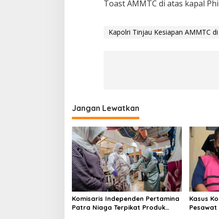
Toast AMMTC di atas kapal Phin
Kapolri Tinjau Kesiapan AMMTC di
Jangan Lewatkan
Komisaris Independen Pertamina
Kasus Ko
Patra Niaga Terpikat Produk
Pesawat 
UMKM Mitra Binaan dengan
Business