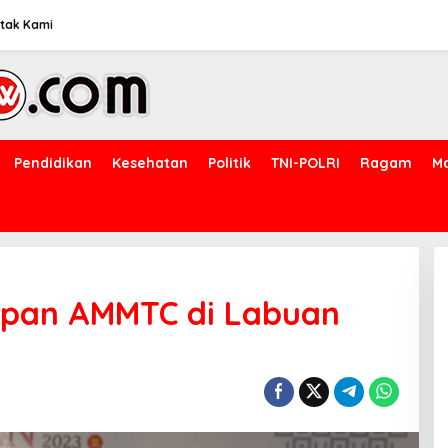
tak Kami
Pendidikan
Kesehatan
Politik
TNI-POLRI
Ragam
M
iapan AMMTC di Labuan