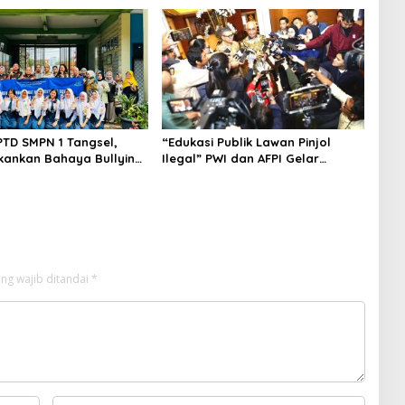
an Tersangka
PTD SMPN 1 Tangsel,
“Edukasi Publik Lawan Pinjol
kankan Bahaya Bullying
Ilegal” PWI dan AFPI Gelar
arkotika
Workshop Jurnalistik
ng wajib ditandai
*