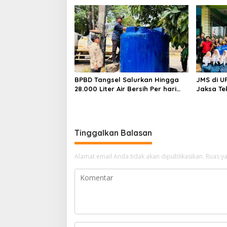
Sentuhan Kemanusiaan dan
Ditetapk
Keberlanjutan
BPBD Tangsel Salurkan Hingga
JMS di U
28.000 Liter Air Bersih Per hari
Jaksa Te
untuk Warga Terdampak
hingga N
Kekeringan
Tinggalkan Balasan
Alamat email Anda tidak akan dipublikasikan.
Ruas ya