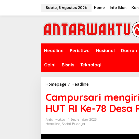
Lewati
ke
Sabtu, 8 Agustus 2026
Home
Info Iklan
Kon
konten
Headline
Peristiwa
Nasional
Daerah
Opini
Bisnis
Teknologi
Campursari
Homepage
/
Headline
mengiringi
Campursari mengiri
Puncak
Malam
HUT RI Ke-78 Desa
resepsi
HUT
RI
Antarwaktu
1 September 2023
Ke-
Headline
,
Sosial Budaya
78
Desa