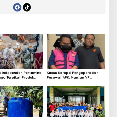
s Independen Pertamina
Kasus Korupsi Pengoperasian
aga Terpikat Produk
Pesawat APK: Mantan VP
ra Binaan dengan
Business Development
n Kemanusiaan dan
Ditetapkan Tersangka
jutan