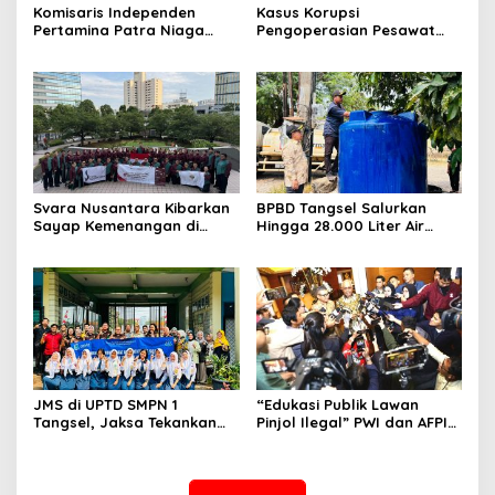
Komisaris Independen
Kasus Korupsi
Pertamina Patra Niaga
Pengoperasian Pesawat
Terpikat Produk UMKM
APK: Mantan VP Business
Mitra Binaan dengan
Development Ditetapkan
Sentuhan Kemanusiaan dan
Tersangka
Keberlanjutan
Svara Nusantara Kibarkan
BPBD Tangsel Salurkan
Sayap Kemenangan di
Hingga 28.000 Liter Air
Kancah Internasional
Bersih Per hari untuk
Warga Terdampak
Kekeringan
JMS di UPTD SMPN 1
“Edukasi Publik Lawan
Tangsel, Jaksa Tekankan
Pinjol Ilegal” PWI dan AFPI
Bahaya Bullying hingga
Gelar Workshop Jurnalistik
Narkotika