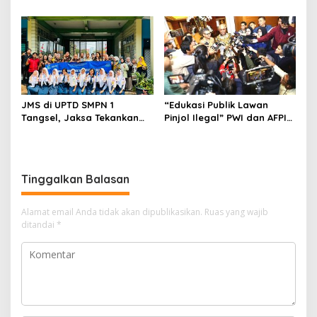
Kancah Internasional
Bersih Per hari untuk
Warga Terdampak
Kekeringan
JMS di UPTD SMPN 1
“Edukasi Publik Lawan
Tangsel, Jaksa Tekankan
Pinjol Ilegal” PWI dan AFPI
Bahaya Bullying hingga
Gelar Workshop Jurnalistik
Narkotika
Tinggalkan Balasan
Alamat email Anda tidak akan dipublikasikan.
Ruas yang wajib
ditandai
*