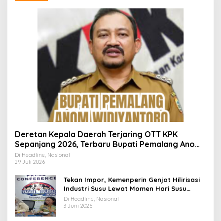
Deretan Kepala Daerah Terjaring OTT KPK
Sepanjang 2026, Terbaru Bupati Pemalang Anom
Widiyantoro
Di Headline, Nasional
29 Juli 2026
Tekan Impor, Kemenperin Genjot Hilirisasi
Industri Susu Lewat Momen Hari Susu
Nusantara 2026
Di Headline, Nasional
3 Juni 2026