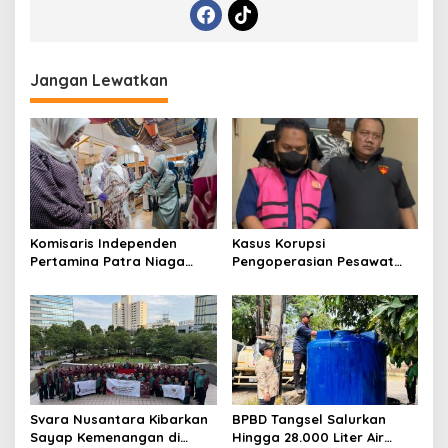
Jangan Lewatkan
Komisaris Independen
Kasus Korupsi
Pertamina Patra Niaga
Pengoperasian Pesawat
Terpikat Produk UMKM
APK: Mantan VP Business
Mitra Binaan dengan
Development Ditetapkan
Sentuhan Kemanusiaan dan
Tersangka
Keberlanjutan
Svara Nusantara Kibarkan
BPBD Tangsel Salurkan
Sayap Kemenangan di
Hingga 28.000 Liter Air