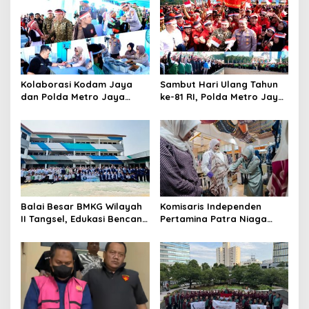
Kolaborasi Kodam Jaya
Sambut Hari Ulang Tahun
dan Polda Metro Jaya
ke-81 RI, Polda Metro Jaya
Gelar Bakti Kesehatan
Gelar Apel Kebangsaan
Balai Besar BMKG Wilayah
Komisaris Independen
II Tangsel, Edukasi Bencana
Pertamina Patra Niaga
Gempa Bumi dan Tsunami
Terpikat Produk UMKM
kepada pelajar UPTD SMPN
Mitra Binaan dengan
23
Sentuhan Kemanusiaan dan
Keberlanjutan