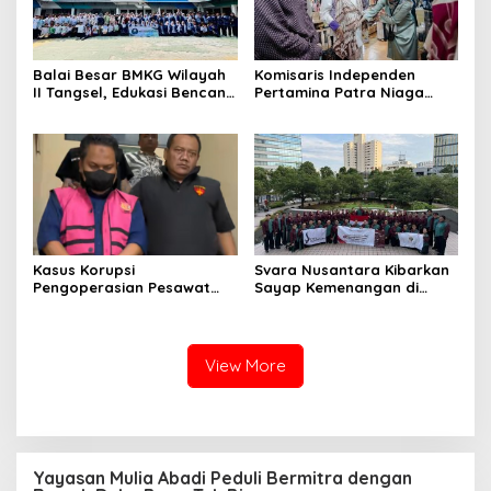
Balai Besar BMKG Wilayah
Komisaris Independen
II Tangsel, Edukasi Bencana
Pertamina Patra Niaga
Gempa Bumi dan Tsunami
Terpikat Produk UMKM
kepada pelajar UPTD SMPN
Mitra Binaan dengan
23
Sentuhan Kemanusiaan dan
Keberlanjutan
Kasus Korupsi
Svara Nusantara Kibarkan
Pengoperasian Pesawat
Sayap Kemenangan di
APK: Mantan VP Business
Kancah Internasional
Development Ditetapkan
Tersangka
View More
Yayasan Mulia Abadi Peduli Bermitra dengan