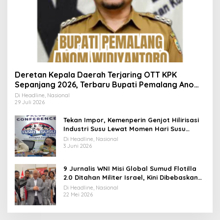
Deretan Kepala Daerah Terjaring OTT KPK
Sepanjang 2026, Terbaru Bupati Pemalang Anom
Widiyantoro
Di Headline, Nasional
29 Juli 2026
Tekan Impor, Kemenperin Genjot Hilirisasi
Industri Susu Lewat Momen Hari Susu
Nusantara 2026
Di Headline, Nasional
3 Juni 2026
9 Jurnalis WNI Misi Global Sumud Flotilla
2.0 Ditahan Militer Israel, Kini Dibebaskan
dan Dievakuasi ke Istanbul
Di Headline, Nasional
22 Mei 2026