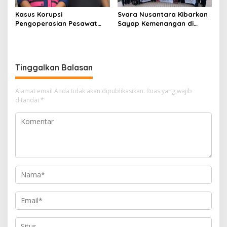
Kasus Korupsi
Svara Nusantara Kibarkan
Pengoperasian Pesawat
Sayap Kemenangan di
APK: Mantan VP Business
Kancah Internasional
Development Ditetapkan
Tersangka
Tinggalkan Balasan
Alamat email Anda tidak akan dipublikasikan.
Ruas yang wajib
ditandai
*