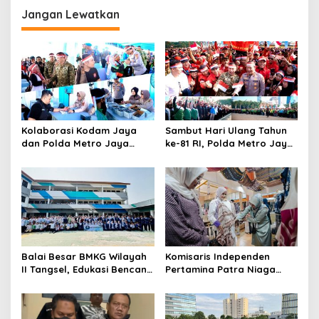
Jangan Lewatkan
Kolaborasi Kodam Jaya
Sambut Hari Ulang Tahun
dan Polda Metro Jaya
ke-81 RI, Polda Metro Jaya
Gelar Bakti Kesehatan
Gelar Apel Kebangsaan
Balai Besar BMKG Wilayah
Komisaris Independen
II Tangsel, Edukasi Bencana
Pertamina Patra Niaga
Gempa Bumi dan Tsunami
Terpikat Produk UMKM
kepada pelajar UPTD SMPN
Mitra Binaan dengan
23
Sentuhan Kemanusiaan dan