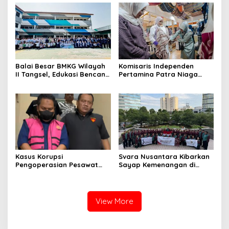
Balai Besar BMKG Wilayah
Komisaris Independen
II Tangsel, Edukasi Bencana
Pertamina Patra Niaga
Gempa Bumi dan Tsunami
Terpikat Produk UMKM
kepada pelajar UPTD SMPN
Mitra Binaan dengan
23
Sentuhan Kemanusiaan dan
Keberlanjutan
Kasus Korupsi
Svara Nusantara Kibarkan
Pengoperasian Pesawat
Sayap Kemenangan di
APK: Mantan VP Business
Kancah Internasional
Development Ditetapkan
Tersangka
View More