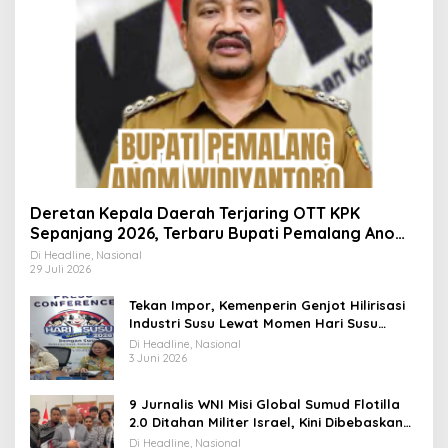
Deretan Kepala Daerah Terjaring OTT KPK
Sepanjang 2026, Terbaru Bupati Pemalang Anom
Widiyantoro
Di Headline, Nasional
29 Juli 2026
Tekan Impor, Kemenperin Genjot Hilirisasi
Industri Susu Lewat Momen Hari Susu
Nusantara 2026
Di Headline, Nasional
3 Juni 2026
9 Jurnalis WNI Misi Global Sumud Flotilla
2.0 Ditahan Militer Israel, Kini Dibebaskan
dan Dievakuasi ke Istanbul
Di Headline, Nasional