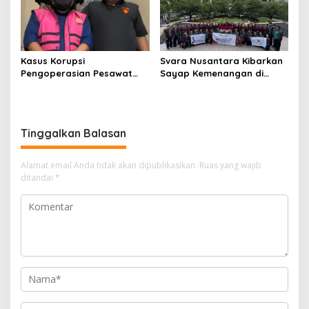
Keberlanjutan
Kasus Korupsi
Svara Nusantara Kibarkan
Pengoperasian Pesawat
Sayap Kemenangan di
APK: Mantan VP Business
Kancah Internasional
Development Ditetapkan
Tersangka
Tinggalkan Balasan
Alamat email Anda tidak akan dipublikasikan.
Ruas yang wajib
ditandai
*