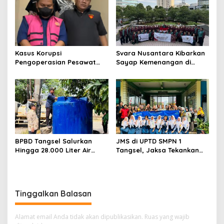
23
Sentuhan Kemanusiaan dan
Keberlanjutan
Kasus Korupsi
Svara Nusantara Kibarkan
Pengoperasian Pesawat
Sayap Kemenangan di
APK: Mantan VP Business
Kancah Internasional
Development Ditetapkan
Tersangka
BPBD Tangsel Salurkan
JMS di UPTD SMPN 1
Hingga 28.000 Liter Air
Tangsel, Jaksa Tekankan
Bersih Per hari untuk
Bahaya Bullying hingga
Warga Terdampak
Narkotika
Kekeringan
Tinggalkan Balasan
Alamat email Anda tidak akan dipublikasikan.
Ruas yang wajib