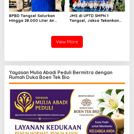
BPBD Tangsel Salurkan
JMS di UPTD SMPN 1
Hingga 28.000 Liter Air
Tangsel, Jaksa Tekankan
Bersih Per hari untuk
Bahaya Bullying hingga
Warga Terdampak
Narkotika
Kekeringan
View More
Yayasan Mulia Abadi Peduli Bermitra dengan
Rumah Duka Boen Tek Bio