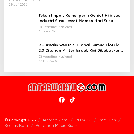
Di Headline, Nasional
29 Juli 2026
Tekan Impor, Kemenperin Genjot Hilirisasi
Industri Susu Lewat Momen Hari Susu
Nusantara 2026
Di Headline, Nasional
3 Juni 2026
9 Jurnalis WNI Misi Global Sumud Flotilla
2.0 Ditahan Militer Israel, Kini Dibebaskan
dan Dievakuasi ke Istanbul
Di Headline, Nasional
22 Mei 2026
© Copyright 2026
Tentang Kami
REDAKSI
Info Iklan
Kontak Kami
Pedoman Media Siber