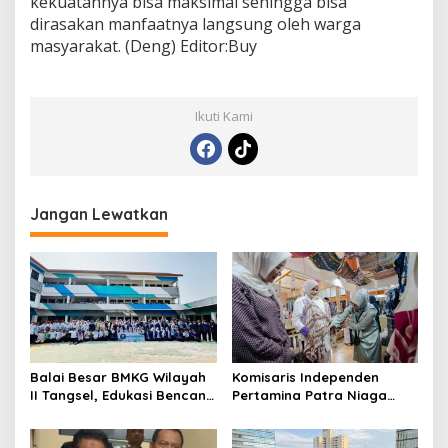
kekuatannya bisa maksimal sehingga bisa
dirasakan manfaatnya langsung oleh warga
masyarakat. (Deng) Editor:Buy
Ikuti Kami
Jangan Lewatkan
Balai Besar BMKG Wilayah
Komisaris Independen
II Tangsel, Edukasi Bencana
Pertamina Patra Niaga
Gempa Bumi dan Tsunami
Terpikat Produk UMKM
kepada pelajar UPTD SMPN
Mitra Binaan dengan