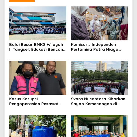
Balai Besar BMKG Wilayah
Komisaris Independen
II Tangsel, Edukasi Bencana
Pertamina Patra Niaga
Gempa Bumi dan Tsunami
Terpikat Produk UMKM
kepada pelajar UPTD SMPN
Mitra Binaan dengan
23
Sentuhan Kemanusiaan dan
Keberlanjutan
Kasus Korupsi
Svara Nusantara Kibarkan
Pengoperasian Pesawat
Sayap Kemenangan di
APK: Mantan VP Business
Kancah Internasional
Development Ditetapkan
Tersangka