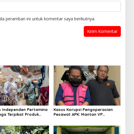
da peramban ini untuk komentar saya berikutnya.
s Independen Pertamina
Kasus Korupsi Pengoperasian
aga Terpikat Produk
Pesawat APK: Mantan VP
ra Binaan dengan
Business Development
n Kemanusiaan dan
Ditetapkan Tersangka
jutan