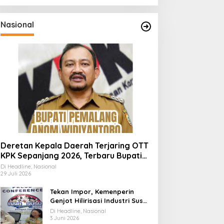
Nasional
Deretan Kepala Daerah Terjaring OTT
KPK Sepanjang 2026, Terbaru Bupati
Pemalang Anom Widiyantoro
Di Headline, Nasional
29 Juli 2026
Tekan Impor, Kemenperin
Genjot Hilirisasi Industri Susu
Lewat Momen Hari Susu
Di Headline, Nasional
Nusantara 2026
3 Juni 2026