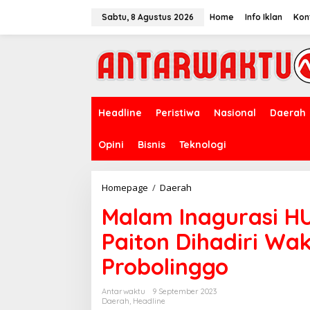
Lewati
ke
Sabtu, 8 Agustus 2026
Home
Info Iklan
Kon
konten
Headline
Peristiwa
Nasional
Daerah
Opini
Bisnis
Teknologi
Malam
Homepage
/
Daerah
Inagurasi
Malam Inagurasi H
HUT
Ke-
Paiton Dihadiri Wa
78
Kecamatan
Probolinggo
Paiton
Dihadiri
Wakil
Antarwaktu
9 September 2023
Rakyat
Daerah
,
Headline