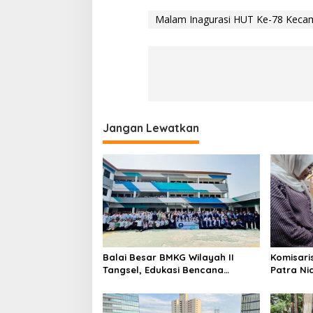
Malam Inagurasi HUT Ke-78 Kecama
Jangan Lewatkan
Balai Besar BMKG Wilayah II
Komisari
Tangsel, Edukasi Bencana
Patra Ni
Gempa Bumi dan Tsunami
UMKM Mit
kepada pelajar UPTD SMPN 23
Sentuha
Keberlan