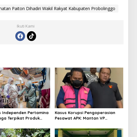
tan Paiton Dihadiri Wakil Rakyat Kabupaten Probolinggo
Ikuti Kami
s Independen Pertamina
Kasus Korupsi Pengoperasian
aga Terpikat Produk
Pesawat APK: Mantan VP
ra Binaan dengan
Business Development
n Kemanusiaan dan
Ditetapkan Tersangka
jutan