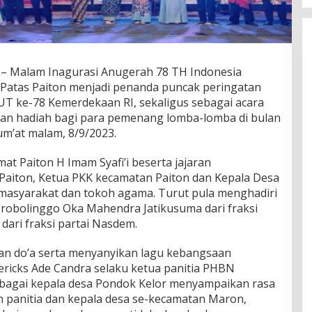
 – Malam Inagurasi Anugerah 78 TH Indonesia
atas Paiton menjadi penanda puncak peringatan
T ke-78 Kemerdekaan RI, sekaligus sebagai acara
n hadiah bagi para pemenang lomba-lomba di bulan
um’at malam, 8/9/2023.
at Paiton H Imam Syafi’i beserta jajaran
aiton, Ketua PKK kecamatan Paiton dan Kepala Desa
 masyarakat dan tokoh agama. Turut pula menghadiri
robolinggo Oka Mahendra Jatikusuma dari fraksi
 dari fraksi partai Nasdem.
an do’a serta menyanyikan lagu kebangsaan
ericks Ade Candra selaku ketua panitia PHBN
ebagai kepala desa Pondok Kelor menyampaikan rasa
h panitia dan kepala desa se-kecamatan Maron,