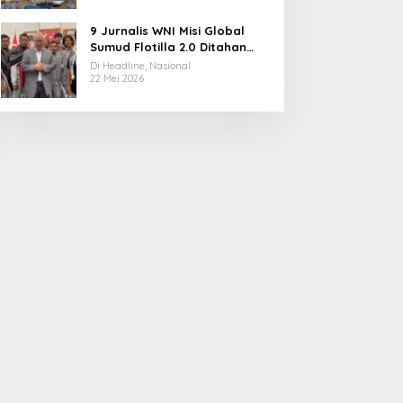
9 Jurnalis WNI Misi Global
Sumud Flotilla 2.0 Ditahan
Militer Israel, Kini Dibebaskan
Di Headline, Nasional
dan Dievakuasi ke Istanbul
22 Mei 2026