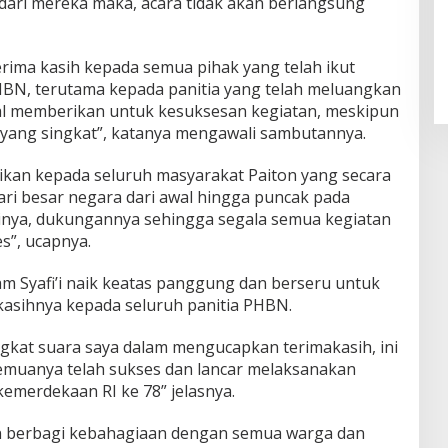
 dari mereka maka, acara tidak akan berlangsung
ima kasih kepada semua pihak yang telah ikut
N, terutama kepada panitia yang telah meluangkan
l memberikan untuk kesuksesan kegiatan, meskipun
ang singkat”, katanya mengawali sambutannya.
ikan kepada seluruh masyarakat Paiton yang secara
ari besar negara dari awal hingga puncak pada
asinya, dukungannya sehingga segala semua kegiatan
s”, ucapnya.
am Syafi’i naik keatas panggung dan berseru untuk
asihnya kepada seluruh panitia PHBN.
kat suara saya dalam mengucapkan terimakasih, ini
semuanya telah sukses dan lancar melaksanakan
emerdekaan RI ke 78” jelasnya.
gin berbagi kebahagiaan dengan semua warga dan