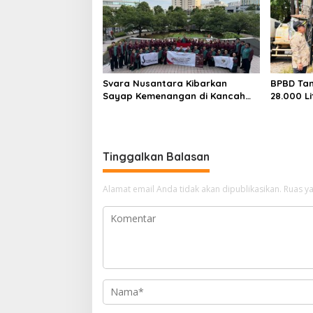
Svara Nusantara Kibarkan
BPBD Tan
Sayap Kemenangan di Kancah
28.000 Li
Internasional
untuk W
Kekering
Tinggalkan Balasan
Alamat email Anda tidak akan dipublikasikan.
Ruas ya