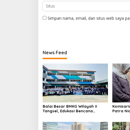
Simpan nama, email, dan situs web saya pa
News Feed
Balai Besar BMKG Wilayah II
Komisari
Tangsel, Edukasi Bencana
Patra Ni
Gempa Bumi dan Tsunami
UMKM Mit
kepada pelajar UPTD SMPN 23
Sentuha
Keberlan