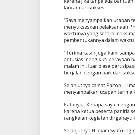
karena jika tanpa ada bantuan
lancar dan sukses.
“Saya menyampaikan ucapan ter
menyukseskan pelaksanaan PHB
waktunya yang secara maksima
pembentukannya dalam waktu y
“Terima kasih juga kami sampa
antusias mengikuti perayaan h
malam ini, luar biasa partisip
berjalan dengan baik dan sukse
Selanjutnya camat Paiton H Im
menyampaikan ucapan terima k
Katanya, “Kenapa saya mengang
karena ketua beserta panitia 
rangkaian kegiatan dirgahayu k
Selanjutnya H Imam Syafi’i in