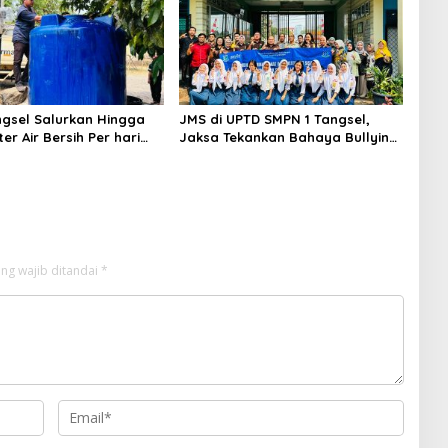
gsel Salurkan Hingga
JMS di UPTD SMPN 1 Tangsel,
ter Air Bersih Per hari
Jaksa Tekankan Bahaya Bullying
arga Terdampak
hingga Narkotika
an
ng wajib ditandai
*