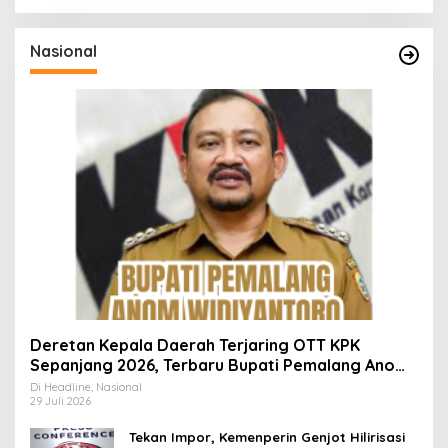
Nasional
Deretan Kepala Daerah Terjaring OTT KPK
Sepanjang 2026, Terbaru Bupati Pemalang Anom
Widiyantoro
Di Headline, Nasional
29 Juli 2026
Tekan Impor, Kemenperin Genjot Hilirisasi