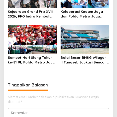
Kejuaraan Grand Prix XVII
Kolaborasi Kodam Jaya
2026, KKO Indra Kembali
dan Polda Metro Jaya
Cetak Prestasi
Gelar Bakti Kesehatan
Sambut Hari Ulang Tahun
Balai Besar BMKG Wilayah
ke-81 RI, Polda Metro Jaya
II Tangsel, Edukasi Bencana
Gelar Apel Kebangsaan
Gempa Bumi dan Tsunami
kepada pelajar UPTD SMPN
23
Tinggalkan Balasan
Alamat email Anda tidak akan dipublikasikan.
Ruas yang wajib
ditandai
*