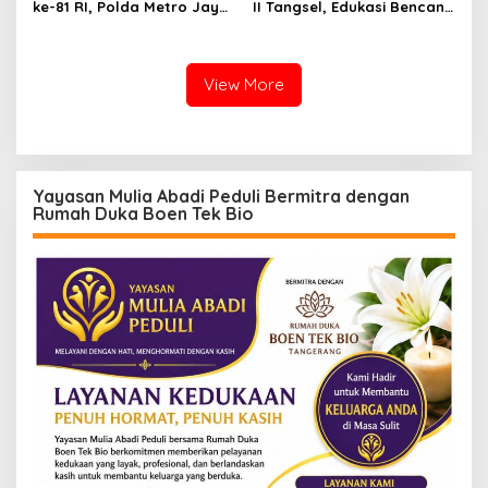
ke-81 RI, Polda Metro Jaya
II Tangsel, Edukasi Bencana
Gelar Apel Kebangsaan
Gempa Bumi dan Tsunami
kepada pelajar UPTD SMPN
23
View More
Yayasan Mulia Abadi Peduli Bermitra dengan
Rumah Duka Boen Tek Bio