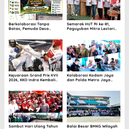
Berkolaborasi Tanpa
Semarak HUT RI ke-81,
Batas, Pemuda Desa
Paguyuban Mitra Lestari
Cienggang Gelar Aksi
Gelar Beragam Lomba
Nyata untuk Kemajuan
Desa
Kejuaraan Grand Prix XVII
Kolaborasi Kodam Jaya
2026, KKO Indra Kembali
dan Polda Metro Jaya
Cetak Prestasi
Gelar Bakti Kesehatan
Sambut Hari Ulang Tahun
Balai Besar BMKG Wilayah