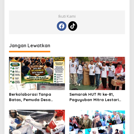
Ikuti Kami
Jangan Lewatkan
Berkolaborasi Tanpa
Semarak HUT RI ke-81,
Batas, Pemuda Desa
Paguyuban Mitra Lestari
Cienggang Gelar Aksi
Gelar Beragam Lomba
Nyata untuk Kemajuan
Desa