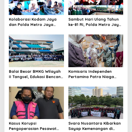
Kolaborasi Kodam Jaya
Sambut Hari Ulang Tahun
dan Polda Metro Jaya
ke-81 RI, Polda Metro Jaya
Gelar Bakti Kesehatan
Gelar Apel Kebangsaan
Balai Besar BMKG Wilayah
Komisaris Independen
II Tangsel, Edukasi Bencana
Pertamina Patra Niaga
Gempa Bumi dan Tsunami
Terpikat Produk UMKM
kepada pelajar UPTD SMPN
Mitra Binaan dengan
23
Sentuhan Kemanusiaan dan
Keberlanjutan
Kasus Korupsi
Svara Nusantara Kibarkan
Pengoperasian Pesawat
Sayap Kemenangan di