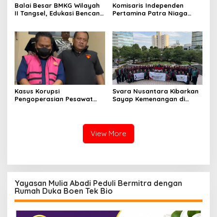
Balai Besar BMKG Wilayah
Komisaris Independen
II Tangsel, Edukasi Bencana
Pertamina Patra Niaga
Gempa Bumi dan Tsunami
Terpikat Produk UMKM
kepada pelajar UPTD SMPN
Mitra Binaan dengan
23
Sentuhan Kemanusiaan dan
Keberlanjutan
Kasus Korupsi
Svara Nusantara Kibarkan
Pengoperasian Pesawat
Sayap Kemenangan di
APK: Mantan VP Business
Kancah Internasional
Development Ditetapkan
Tersangka
View More
Yayasan Mulia Abadi Peduli Bermitra dengan
Rumah Duka Boen Tek Bio