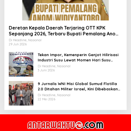
Deretan Kepala Daerah Terjaring OTT KPK
Sepanjang 2026, Terbaru Bupati Pemalang Anom
Widiyantoro
Di Headline, Nasional
29 Juli 2026
Tekan Impor, Kemenperin Genjot Hilirisasi
Industri Susu Lewat Momen Hari Susu
Nusantara 2026
Di Headline, Nasional
3 Juni 2026
9 Jurnalis WNI Misi Global Sumud Flotilla
2.0 Ditahan Militer Israel, Kini Dibebaskan
dan Dievakuasi ke Istanbul
Di Headline, Nasional
22 Mei 2026