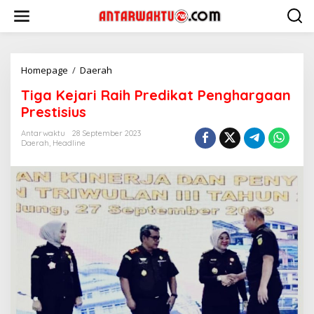
Lewati
ke
konten
Tiga
Homepage
/
Daerah
Kejari
Tiga Kejari Raih Predikat Penghargaan
Raih
Predikat
Prestisius
Penghargaan
Prestisius
Antarwaktu
28 September 2023
Daerah
,
Headline