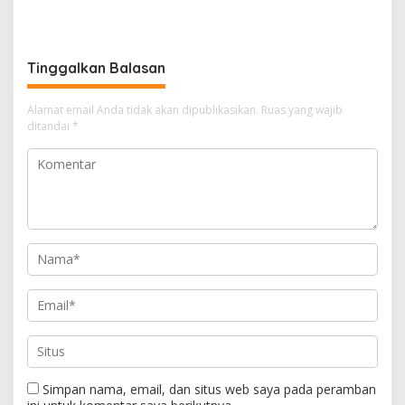
APK: Mantan VP Business
Kancah Internasional
Development Ditetapkan
Tersangka
Tinggalkan Balasan
Alamat email Anda tidak akan dipublikasikan.
Ruas yang wajib
ditandai
*
Simpan nama, email, dan situs web saya pada peramban