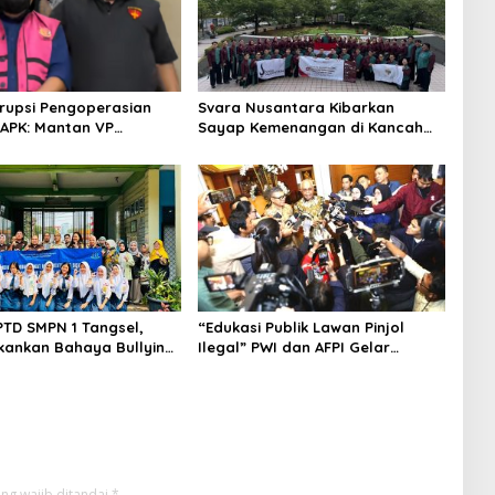
rupsi Pengoperasian
Svara Nusantara Kibarkan
APK: Mantan VP
Sayap Kemenangan di Kancah
 Development
Internasional
an Tersangka
PTD SMPN 1 Tangsel,
“Edukasi Publik Lawan Pinjol
kankan Bahaya Bullying
Ilegal” PWI dan AFPI Gelar
arkotika
Workshop Jurnalistik
ng wajib ditandai
*