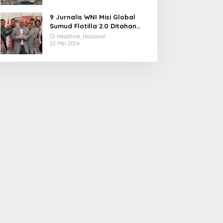
9 Jurnalis WNI Misi Global
Sumud Flotilla 2.0 Ditahan
Militer Israel, Kini Dibebaskan
Di Headline, Nasional
dan Dievakuasi ke Istanbul
22 Mei 2026