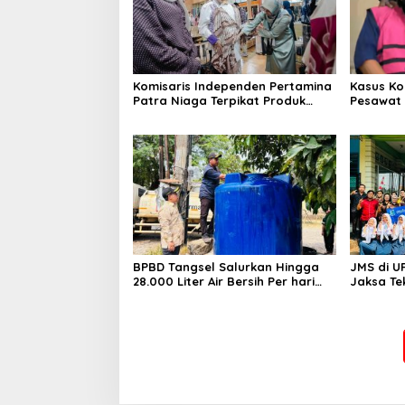
Komisaris Independen Pertamina
Kasus Ko
Patra Niaga Terpikat Produk
Pesawat 
UMKM Mitra Binaan dengan
Business
Sentuhan Kemanusiaan dan
Ditetapk
Keberlanjutan
BPBD Tangsel Salurkan Hingga
JMS di U
28.000 Liter Air Bersih Per hari
Jaksa Te
untuk Warga Terdampak
hingga N
Kekeringan