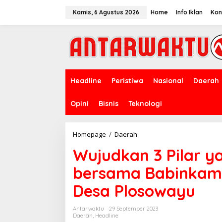
Lewati
ke
Kamis, 6 Agustus 2026
Home
Info Iklan
Kon
konten
Headline
Peristiwa
Nasional
Daerah
Opini
Bisnis
Teknologi
Wujudkan
Homepage
/
Daerah
3
Wujudkan 3 Pilar y
Pilar
yang
bersama Babinkam
Bersinergi
Babinsa
Desa Plosowayu
bersama
Babinkamtibmas
dan
Antarwaktu
29 September 2023
Pemerintah
Daerah
,
Headline