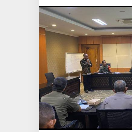
Desa
Plosowayu