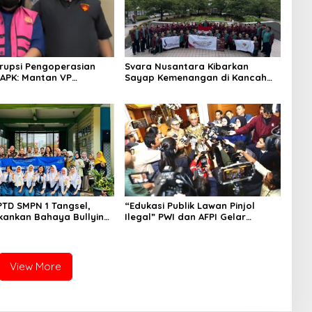
rupsi Pengoperasian
Svara Nusantara Kibarkan
APK: Mantan VP
Sayap Kemenangan di Kancah
 Development
Internasional
an Tersangka
PTD SMPN 1 Tangsel,
“Edukasi Publik Lawan Pinjol
kankan Bahaya Bullying
Ilegal” PWI dan AFPI Gelar
arkotika
Workshop Jurnalistik
View More