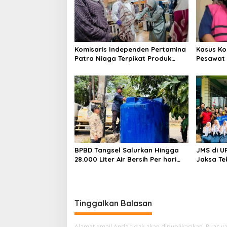
Komisaris Independen Pertamina
Kasus Ko
Patra Niaga Terpikat Produk
Pesawat 
UMKM Mitra Binaan dengan
Business
Sentuhan Kemanusiaan dan
Ditetapk
Keberlanjutan
BPBD Tangsel Salurkan Hingga
JMS di U
28.000 Liter Air Bersih Per hari
Jaksa Te
untuk Warga Terdampak
hingga N
Kekeringan
Tinggalkan Balasan
Alamat email Anda tidak akan dipublikasikan.
Ruas ya