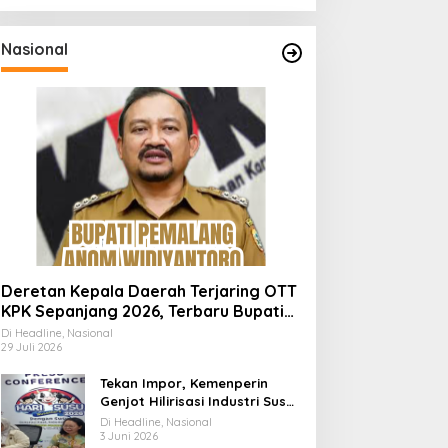
Nasional
Deretan Kepala Daerah Terjaring OTT
KPK Sepanjang 2026, Terbaru Bupati
Pemalang Anom Widiyantoro
Di Headline, Nasional
29 Juli 2026
Tekan Impor, Kemenperin
Genjot Hilirisasi Industri Susu
Lewat Momen Hari Susu
Di Headline, Nasional
Nusantara 2026
3 Juni 2026