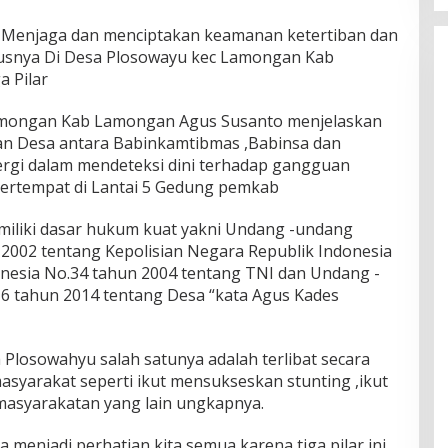
Menjaga dan menciptakan keamanan ketertiban dan
usnya Di Desa Plosowayu kec Lamongan Kab
a Pilar
amongan Kab Lamongan Agus Susanto menjelaskan
han Desa antara Babinkamtibmas ,Babinsa dan
rgi dalam mendeteksi dini terhadap gangguan
Bertempat di Lantai 5 Gedung pemkab
memiliki dasar hukum kuat yakni Undang -undang
 2002 tentang Kepolisian Negara Republik Indonesia
nesia No.34 tahun 2004 tentang TNI dan Undang -
6 tahun 2014 tentang Desa “kata Agus Kades
a Plosowahyu salah satunya adalah terlibat secara
masyarakat seperti ikut mensukseskan stunting ,ikut
masyarakatan yang lain ungkapnya.
a menjadi perhatian kita semua,karena tiga pilar ini