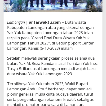
Lamongan
|
antarwaktu.com
– Duta wisata
Kabupaten Lamongan atau yang dikenal dengan
Yak Yuk Kabupaten Lamongan tahun 2023 telah
terpilih pada “Grand Final Duta Wisata Yak Yuk
Lamongan Tahun 2023”, di Gedung Sport Center
Lamongan, Kamis (5-10-2023) malam.
Setelah melewati serangkaian proses selama dua
bulan, Yak M. Reza Ramdani, asal Turi dan Yuk Inez
Tasya Briliant asal Lamongan menjadi wajah baru
duta wisata Yak Yuk Lamongan 2023.
Terpilihnya Yak Yuk tahun 2023, Wakil Bupati
Lamongan Abdul Rouf berharap, dapat menjadi
pionir generasi muda cinta budaya daerah, turut
serta pengembangan ekonomi kreatif, sekaligus
menjadi promotor pariwisara di Lamongan.