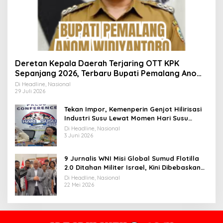
Deretan Kepala Daerah Terjaring OTT KPK
Sepanjang 2026, Terbaru Bupati Pemalang Anom
Widiyantoro
Di Headline, Nasional
29 Juli 2026
Tekan Impor, Kemenperin Genjot Hilirisasi
Industri Susu Lewat Momen Hari Susu
Nusantara 2026
Di Headline, Nasional
3 Juni 2026
9 Jurnalis WNI Misi Global Sumud Flotilla
2.0 Ditahan Militer Israel, Kini Dibebaskan
dan Dievakuasi ke Istanbul
Di Headline, Nasional
22 Mei 2026