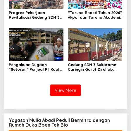
Progres Pekerjaan
“Taruna Bhakti Tahun 2026”
Revitalisasi Gedung SDN 3
Akpol dan Taruna Akademi
Mekarmukti Sudah
TNI Dampingi Siswa di 73
Mencapai 50 Persen
Sekolah Rakyat
Pengakuan Dugaan
Gedung SDN 3 Sukarame
“Setoran” Penjual Pil Koplo
Caringin Garut Direhab
Guncang Cianjur, KDM
Siswa Belajar Bergantian
Bergerak, Publik Tagih
Ketegasan Polda Jabar
View More
Yayasan Mulia Abadi Peduli Bermitra dengan
Rumah Duka Boen Tek Bio