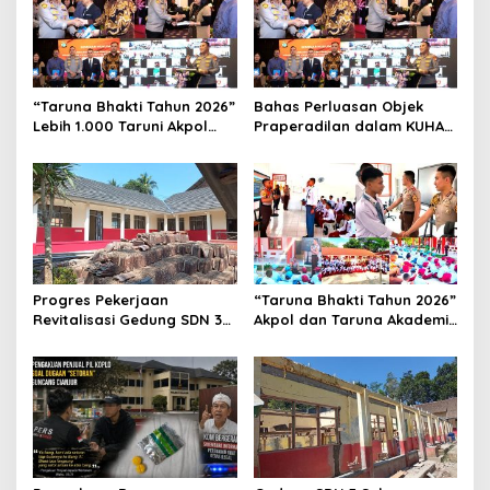
“Taruna Bhakti Tahun 2026”
Bahas Perluasan Objek
Lebih 1.000 Taruni Akpol
Praperadilan dalam KUHAP
Perkuat Pembentukan
Baru, Waka Polda Metro
Karakter Siswa Sekolah
Jaya Buka Seminar Hukum
Rakyat
Progres Pekerjaan
“Taruna Bhakti Tahun 2026”
Revitalisasi Gedung SDN 3
Akpol dan Taruna Akademi
Mekarmukti Sudah
TNI Dampingi Siswa di 73
Mencapai 50 Persen
Sekolah Rakyat