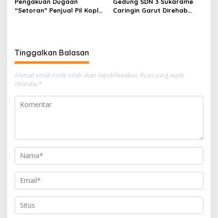
Pengakuan Dugaan
Gedung SDN 3 Sukarame
“Setoran” Penjual Pil Koplo
Caringin Garut Direhab
Guncang Cianjur, KDM
Siswa Belajar Bergantian
Bergerak, Publik Tagih
Ketegasan Polda Jabar
Tinggalkan Balasan
Alamat email Anda tidak akan dipublikasikan.
Ruas yang wajib
ditandai
*